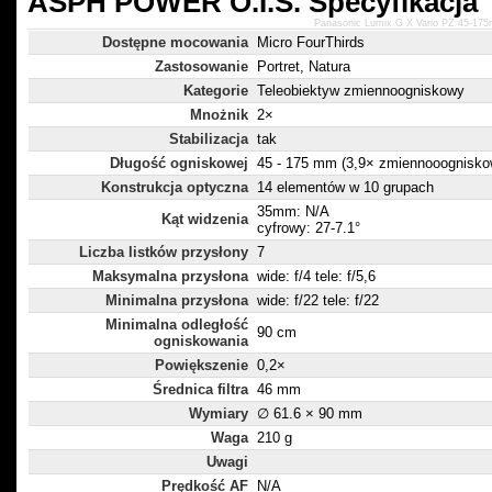
ASPH POWER O.I.S. Specyfikacja
Panasonic Lumix G X Vario PZ 45-17
Dostępne mocowania
Micro FourThirds
Zastosowanie
Portret, Natura
Kategorie
Teleobiektyw zmiennoogniskowy
Mnożnik
2×
Stabilizacja
tak
Długość ogniskowej
45 - 175 mm (3,9× zmiennooognisko
Konstrukcja optyczna
14 elementów w 10 grupach
35mm: N/A
Kąt widzenia
cyfrowy: 27-7.1°
Liczba listków przysłony
7
Maksymalna przysłona
wide: f/4 tele: f/5,6
Minimalna przysłona
wide: f/22 tele: f/22
Minimalna odległość
90 cm
ogniskowania
Powiększenie
0,2×
Średnica filtra
46 mm
Wymiary
∅ 61.6 × 90 mm
Waga
210 g
Uwagi
Prędkość AF
N/A