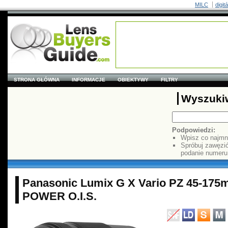
MILC
digit
STRONA GŁÓWNA
INFORMACJE
OBIEKTYWY
FILTRY
Wyszuki
Podpowiedzi:
Wpisz co najmn
Spróbuj zawęzi
podanie numer
Panasonic Lumix G X Vario PZ 45-175m
POWER O.I.S.