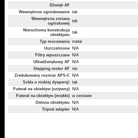
Dźwięk AF
Wewnętrzne ogniskowanie
tak
Wewnętrzna zmiana
tak
ogniskowej
Nieruchoma konstrukcja
tak
obiektywu
Typ mocowania
metal
Uszczelnione
N/A
Filtry wpuszczane
N/A
Ultradźwiękowy AF
N/A
Stepping motor AF
nie
Zredukowany rozmiar APS-C
N/A
Szkła o niskiej dyspersji
tak
Futerał na obiektyw (sztywny)
N/A
Futerał na obiektyw (miękki)
w zestawie
Osłona obiektywu
N/A
Tripod adapter
N/A