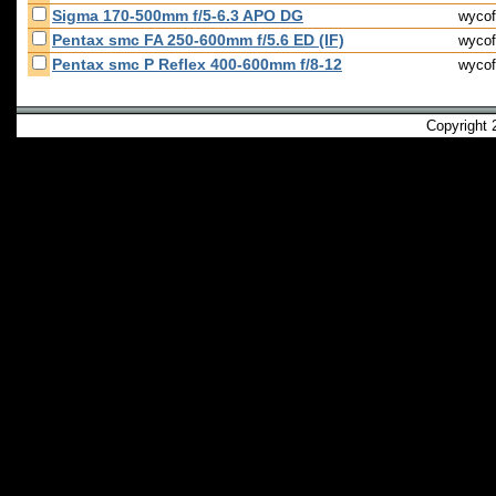
Sigma 170-500mm f/5-6.3 APO DG
wycof
Pentax smc FA 250-600mm f/5.6 ED (IF)
wycof
Pentax smc P Reflex 400-600mm f/8-12
wycof
Copyright 