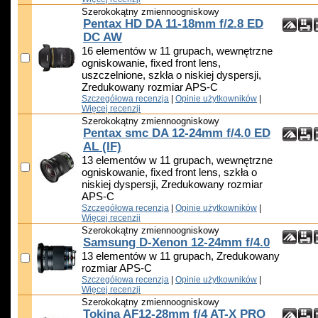
Szerokokątny zmiennoogniskowy
Pentax HD DA 11-18mm f/2.8 ED
DC AW
16 elementów w 11 grupach, wewnętrzne
ogniskowanie, fixed front lens,
uszczelnione, szkła o niskiej dyspersji,
Zredukowany rozmiar APS-C
Szczegółowa recenzja
|
Opinie użytkowników
|
Więcej recenzji
Szerokokątny zmiennoogniskowy
Pentax smc DA 12-24mm f/4.0 ED
AL (IF)
13 elementów w 11 grupach, wewnętrzne
ogniskowanie, fixed front lens, szkła o
niskiej dyspersji, Zredukowany rozmiar
APS-C
Szczegółowa recenzja
|
Opinie użytkowników
|
Więcej recenzji
Szerokokątny zmiennoogniskowy
Samsung D-Xenon 12-24mm f/4.0
13 elementów w 11 grupach, Zredukowany
rozmiar APS-C
Szczegółowa recenzja
|
Opinie użytkowników
|
Więcej recenzji
Szerokokątny zmiennoogniskowy
Tokina AF12-28mm f/4 AT-X PRO