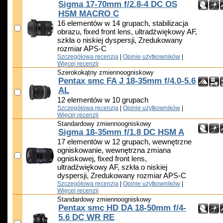
Sigma 17-70mm f/2.8-4 DC OS
HSM MACRO C
16 elementów w 14 grupach, stabilizacja
obrazu, fixed front lens, ultradźwiękowy AF,
szkła o niskiej dyspersji, Zredukowany
rozmiar APS-C
Szczegółowa recenzja
|
Opinie użytkowników
|
Więcej recenzji
Szerokokątny zmiennoogniskowy
Pentax smc FA J 18-35mm f/4.0-5.6
AL
12 elementów w 10 grupach
Szczegółowa recenzja
|
Opinie użytkowników
|
Więcej recenzji
Standardowy zmiennoogniskowy
Sigma 18-35mm f/1.8 DC HSM A
17 elementów w 12 grupach, wewnętrzne
ogniskowanie, wewnętrzna zmiana
ogniskowej, fixed front lens,
ultradźwiękowy AF, szkła o niskiej
dyspersji, Zredukowany rozmiar APS-C
Szczegółowa recenzja
|
Opinie użytkowników
|
Więcej recenzji
Standardowy zmiennoogniskowy
Pentax smc HD DA 18-50mm f/4-
5.6 DC WR RE