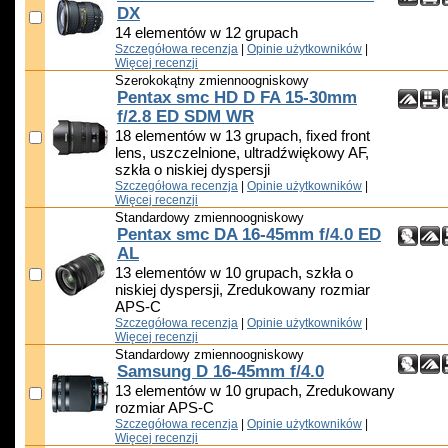
DX
14 elementów w 12 grupach
Szczegółowa recenzja
|
Opinie użytkowników
|
Więcej recenzji
Szerokokątny zmiennoogniskowy
Pentax smc HD D FA 15-30mm
f/2.8 ED SDM WR
18 elementów w 13 grupach, fixed front
lens, uszczelnione, ultradźwiękowy AF,
szkła o niskiej dyspersji
Szczegółowa recenzja
|
Opinie użytkowników
|
Więcej recenzji
Standardowy zmiennoogniskowy
Pentax smc DA 16-45mm f/4.0 ED
AL
13 elementów w 10 grupach, szkła o
niskiej dyspersji, Zredukowany rozmiar
APS-C
Szczegółowa recenzja
|
Opinie użytkowników
|
Więcej recenzji
Standardowy zmiennoogniskowy
Samsung D 16-45mm f/4.0
13 elementów w 10 grupach, Zredukowany
rozmiar APS-C
Szczegółowa recenzja
|
Opinie użytkowników
|
Więcej recenzji