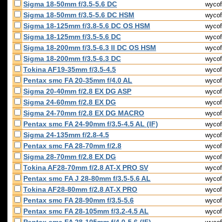
Sigma 18-50mm f/3.5-5.6 DC
wycof
Sigma 18-50mm f/3.5-5.6 DC HSM
wycof
Sigma 18-125mm f/3.8-5.6 DC OS HSM
wycof
Sigma 18-125mm f/3.5-5.6 DC
wycof
Sigma 18-200mm f/3.5-6.3 II DC OS HSM
wycof
Sigma 18-200mm f/3.5-6.3 DC
wycof
Tokina AF19-35mm f/3.5-4.5
wycof
Pentax smc FA 20-35mm f/4.0 AL
wycof
Sigma 20-40mm f/2.8 EX DG ASP
wycof
Sigma 24-60mm f/2.8 EX DG
wycof
Sigma 24-70mm f/2.8 EX DG MACRO
wycof
Pentax smc FA 24-90mm f/3.5-4.5 AL (IF)
wycof
Sigma 24-135mm f/2.8-4.5
wycof
Pentax smc FA 28-70mm f/2.8
wycof
Sigma 28-70mm f/2.8 EX DG
wycof
Tokina AF28-70mm f/2.8 AT-X PRO SV
wycof
Pentax smc FA J 28-80mm f/3.5-5.6 AL
wycof
Tokina AF28-80mm f/2.8 AT-X PRO
wycof
Pentax smc FA 28-90mm f/3.5-5.6
wycof
Pentax smc FA 28-105mm f/3.2-4.5 AL
wycof