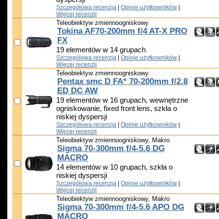
Szczegółowa recenzja
|
Opinie użytkowników
|
Więcej recenzji
Teleobiektyw zmiennoogniskowy
Tokina AF70-200mm f/4 AT-X PRO
FX
19 elementów w 14 grupach
Szczegółowa recenzja
|
Opinie użytkowników
|
Więcej recenzji
Teleobiektyw zmiennoogniskowy
Pentax smc D FA* 70-200mm f/2.8
ED DC AW
19 elementów w 16 grupach, wewnętrzne
ogniskowanie, fixed front lens, szkła o
niskiej dyspersji
Szczegółowa recenzja
|
Opinie użytkowników
|
Więcej recenzji
Teleobiektyw zmiennoogniskowy, Makro
Sigma 70-300mm f/4-5.6 DG
MACRO
14 elementów w 10 grupach, szkła o
niskiej dyspersji
Szczegółowa recenzja
|
Opinie użytkowników
|
Więcej recenzji
Teleobiektyw zmiennoogniskowy, Makro
Sigma 70-300mm f/4-5.6 APO DG
MACRO