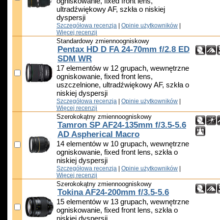
ogniskowanie, fixed front lens,
ultradźwiękowy AF, szkła o niskiej
dyspersji
Szczegółowa recenzja
|
Opinie użytkowników
|
Więcej recenzji
Standardowy zmiennoogniskowy
Pentax HD D FA 24-70mm f/2.8 ED
SDM WR
17 elementów w 12 grupach, wewnętrzne
ogniskowanie, fixed front lens,
uszczelnione, ultradźwiękowy AF, szkła o
niskiej dyspersji
Szczegółowa recenzja
|
Opinie użytkowników
|
Więcej recenzji
Szerokokątny zmiennoogniskowy
Tamron SP AF24-135mm f/3.5-5.6
AD Aspherical Macro
14 elementów w 10 grupach, wewnętrzne
ogniskowanie, fixed front lens, szkła o
niskiej dyspersji
Szczegółowa recenzja
|
Opinie użytkowników
|
Więcej recenzji
Szerokokątny zmiennoogniskowy
Tokina AF24-200mm f/3.5-5.6
15 elementów w 13 grupach, wewnętrzne
ogniskowanie, fixed front lens, szkła o
niskiej dyspersji