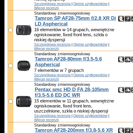
Szczegółowa recenzja
|
Opinie użytkowników
|
Więcej recenzji
Standardowy zmiennoogniskowy
Tamron SP AF28-75mm f/2.8 XR Di
LD Aspherical
16 elementów w 14 grupach, wewnętrzne
ogniskowanie, fixed front lens, szkła o
niskiej dyspersji
Szczegółowa recenzja
|
Opinie użytkowników
|
Więcej recenzji
Standardowy zmiennoogniskowy
Tamron AF28-80mm f/3.5-5.6
Aspherical
7 elementów w 7 grupach
Szczegółowa recenzja
|
Opinie użytkowników
|
Więcej recenzji
Standardowy zmiennoogniskowy
Pentax smc HD D FA 28-105mm
f/3.5-5.6 ED DC WR
15 elementów w 11 grupach, wewnętrzne
ogniskowanie, fixed front lens,
uszczelnione, szkła o niskiej dyspersji
Szczegółowa recenzja
|
Opinie użytkowników
|
Więcej recenzji
Standardowy zmiennoogniskowy
Tamron AF28-200mm f/3.8-5.6 XR