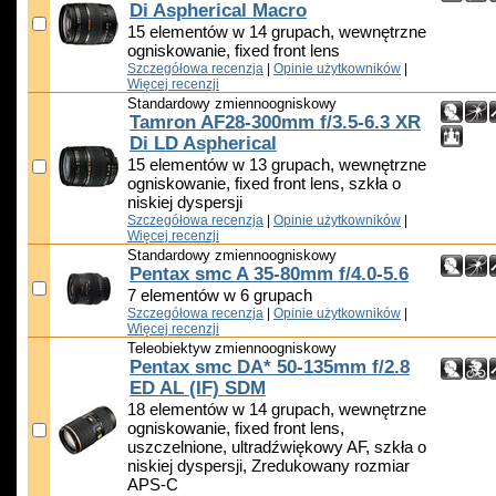
Di Aspherical Macro
15 elementów w 14 grupach, wewnętrzne
ogniskowanie, fixed front lens
Szczegółowa recenzja
|
Opinie użytkowników
|
Więcej recenzji
Standardowy zmiennoogniskowy
Tamron AF28-300mm f/3.5-6.3 XR
Di LD Aspherical
15 elementów w 13 grupach, wewnętrzne
ogniskowanie, fixed front lens, szkła o
niskiej dyspersji
Szczegółowa recenzja
|
Opinie użytkowników
|
Więcej recenzji
Standardowy zmiennoogniskowy
Pentax smc A 35-80mm f/4.0-5.6
7 elementów w 6 grupach
Szczegółowa recenzja
|
Opinie użytkowników
|
Więcej recenzji
Teleobiektyw zmiennoogniskowy
Pentax smc DA* 50-135mm f/2.8
ED AL (IF) SDM
18 elementów w 14 grupach, wewnętrzne
ogniskowanie, fixed front lens,
uszczelnione, ultradźwiękowy AF, szkła o
niskiej dyspersji, Zredukowany rozmiar
APS-C