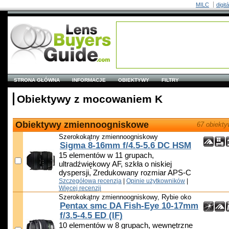
MILC
digit
STRONA GŁÓWNA
INFORMACJE
OBIEKTYWY
FILTRY
Obiektywy z mocowaniem K
Obiektywy zmiennoogniskowe
67 obiekt
Szerokokątny zmiennoogniskowy
Sigma 8-16mm f/4.5-5.6 DC HSM
15 elementów w 11 grupach,
ultradźwiękowy AF, szkła o niskiej
dyspersji, Zredukowany rozmiar APS-C
Szczegółowa recenzja
|
Opinie użytkowników
|
Więcej recenzji
Szerokokątny zmiennoogniskowy, Rybie oko
Pentax smc DA Fish-Eye 10-17mm
f/3.5-4.5 ED (IF)
10 elementów w 8 grupach, wewnętrzne