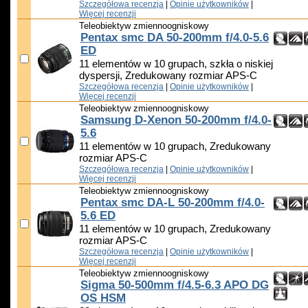
Szczegółowa recenzja
|
Opinie użytkowników
|
Więcej recenzji
Teleobiektyw zmiennoogniskowy
Pentax smc DA 50-200mm f/4.0-5.6
ED
11 elementów w 10 grupach, szkła o niskiej
dyspersji, Zredukowany rozmiar APS-C
Szczegółowa recenzja
|
Opinie użytkowników
|
Więcej recenzji
Teleobiektyw zmiennoogniskowy
Samsung D-Xenon 50-200mm f/4.0-
5.6
11 elementów w 10 grupach, Zredukowany
rozmiar APS-C
Szczegółowa recenzja
|
Opinie użytkowników
|
Więcej recenzji
Teleobiektyw zmiennoogniskowy
Pentax smc DA-L 50-200mm f/4.0-
5.6 ED
11 elementów w 10 grupach, Zredukowany
rozmiar APS-C
Szczegółowa recenzja
|
Opinie użytkowników
|
Więcej recenzji
Teleobiektyw zmiennoogniskowy
Sigma 50-500mm f/4.5-6.3 APO DG
OS HSM