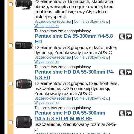
22 elementów w 16 grupach, stabilizacja
obrazu, wewnętrzne ogniskowanie, fixed
front lens, ultradźwiękowy AF, szkła o
niskiej dyspersji
Szczegółowa recenzja
|
Opinie użytkowników
|
Więcej recenzji
Teleobiektyw zmiennoogniskowy
Pentax smc DA 55-300mm f/4-5.8
ED
12 elementów w 8 grupach, szkła o niskiej
dyspersji, Zredukowany rozmiar APS-C
Szczegółowa recenzja
|
Opinie użytkowników
|
Więcej recenzji
Teleobiektyw zmiennoogniskowy
Pentax smc HD DA 55-300mm f/4-
5.8 ED
12 elementów w 8 grupach, fixed front lens,
uszczelnione, szkła o niskiej dyspersji,
Zredukowany rozmiar APS-C
Szczegółowa recenzja
|
Opinie użytkowników
|
Więcej recenzji
Teleobiektyw zmiennoogniskowy
Pentax smc HD DA 55-300mm
f/4.5-6.3 ED PLM WR RE
uszczelnione, Zredukowany rozmiar APS-
C