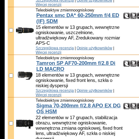
Szczegółowa recenzja
|
Opinie użytkowników
|
Więcej recenzji
Teleobiektyw zmiennoogniskowy
Pentax smc DA* 60-250mm f/4 ED
(IF) SDM
15 elementów w 13 grupach, wewnętrzne
ogniskowanie, uszczelnione,
ultradźwiękowy AF, Zredukowany rozmiar
APS-C
Szczegółowa recenzja
|
Opinie użytkowników
|
Więcej recenzji
Teleobiektyw zmiennoogniskowy
Tamron SP AF70-200mm f/2.8 Di
LD MACRO
18 elementów w 13 grupach, wewnętrzne
ogniskowanie, fixed front lens, szkła o
niskiej dyspersji
Szczegółowa recenzja
|
Opinie użytkowników
|
Więcej recenzji
Teleobiektyw zmiennoogniskowy
Sigma 70-200mm f/2.8 APO EX DG
OS HSM
22 elementów w 17 grupach, stabilizacja
obrazu, wewnętrzne ogniskowanie,
wewnętrzna zmiana ogniskowej, fixed front
lens, ultradźwiękowy AF, szkła o niskiej
dyspersji