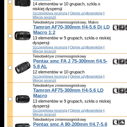
14 elementów w 10 grupach, szkła o
niskiej dyspersji
Szczegółowa recenzja
|
Opinie użytkowników
|
Więcej recenzji
Teleobiektyw zmiennoogniskowy, Makro
Tamron AF70-300mm f/4-5.6 Di LD
Macro 1:2
13 elementów w 9 grupach, szkła o niskiej
dyspersji
Szczegółowa recenzja
|
Opinie użytkowników
|
Więcej recenzji
Teleobiektyw zmiennoogniskowy
Pentax smc FA J 75-300mm f/4.5-
5.8 AL
12 elementów w 10 grupach
Szczegółowa recenzja
|
Opinie użytkowników
|
Więcej recenzji
Teleobiektyw zmiennoogniskowy
Tamron AF75-300mm f/4-5.6 LD
Macro
13 elementów w 9 grupach, szkła o niskiej
dyspersji
Szczegółowa recenzja
|
Opinie użytkowników
|
Więcej recenzji
Teleobiektyw zmiennoogniskowy
Pentax smc A 80-200mm f/4.7-5.6