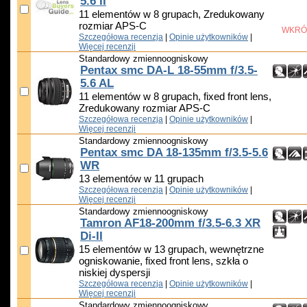
5.6 II
11 elementów w 8 grupach, Zredukowany
rozmiar APS-C
WKRÓ
Szczegółowa recenzja
|
Opinie użytkowników
|
Więcej recenzji
Standardowy zmiennoogniskowy
Pentax smc DA-L 18-55mm f/3.5-
5.6 AL
11 elementów w 8 grupach, fixed front lens,
Zredukowany rozmiar APS-C
Szczegółowa recenzja
|
Opinie użytkowników
|
Więcej recenzji
Standardowy zmiennoogniskowy
Pentax smc DA 18-135mm f/3.5-5.6
WR
13 elementów w 11 grupach
Szczegółowa recenzja
|
Opinie użytkowników
|
Więcej recenzji
Standardowy zmiennoogniskowy
Tamron AF18-200mm f/3.5-6.3 XR
Di-II
15 elementów w 13 grupach, wewnętrzne
ogniskowanie, fixed front lens, szkła o
niskiej dyspersji
Szczegółowa recenzja
|
Opinie użytkowników
|
Więcej recenzji
Standardowy zmiennoogniskowy