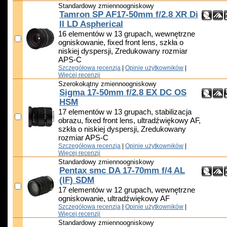
Standardowy zmiennoogniskowy
Tamron SP AF17-50mm f/2.8 XR Di
II LD Aspherical
16 elementów w 13 grupach, wewnętrzne
ogniskowanie, fixed front lens, szkła o
niskiej dyspersji, Zredukowany rozmiar
APS-C
Szczegółowa recenzja
|
Opinie użytkowników
|
Więcej recenzji
Szerokokątny zmiennoogniskowy
Sigma 17-50mm f/2.8 EX DC OS
HSM
17 elementów w 13 grupach, stabilizacja
obrazu, fixed front lens, ultradźwiękowy AF,
szkła o niskiej dyspersji, Zredukowany
rozmiar APS-C
Szczegółowa recenzja
|
Opinie użytkowników
|
Więcej recenzji
Standardowy zmiennoogniskowy
Pentax smc DA 17-70mm f/4 AL
(IF) SDM
17 elementów w 12 grupach, wewnętrzne
ogniskowanie, ultradźwiękowy AF
Szczegółowa recenzja
|
Opinie użytkowników
|
Więcej recenzji
Standardowy zmiennoogniskowy