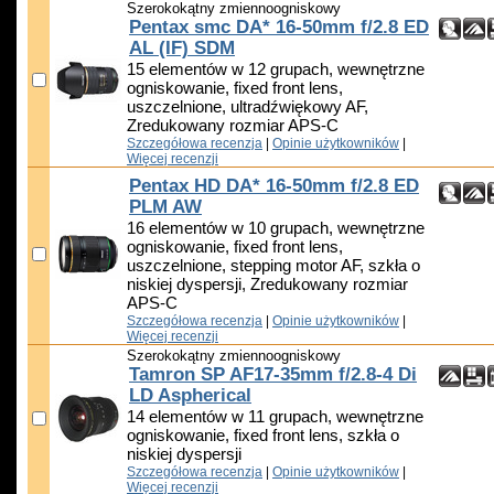
Szerokokątny zmiennoogniskowy
Pentax smc DA* 16-50mm f/2.8 ED
AL (IF) SDM
15 elementów w 12 grupach, wewnętrzne
ogniskowanie, fixed front lens,
uszczelnione, ultradźwiękowy AF,
Zredukowany rozmiar APS-C
Szczegółowa recenzja
|
Opinie użytkowników
|
Więcej recenzji
Pentax HD DA* 16-50mm f/2.8 ED
PLM AW
16 elementów w 10 grupach, wewnętrzne
ogniskowanie, fixed front lens,
uszczelnione, stepping motor AF, szkła o
niskiej dyspersji, Zredukowany rozmiar
APS-C
Szczegółowa recenzja
|
Opinie użytkowników
|
Więcej recenzji
Szerokokątny zmiennoogniskowy
Tamron SP AF17-35mm f/2.8-4 Di
LD Aspherical
14 elementów w 11 grupach, wewnętrzne
ogniskowanie, fixed front lens, szkła o
niskiej dyspersji
Szczegółowa recenzja
|
Opinie użytkowników
|
Więcej recenzji