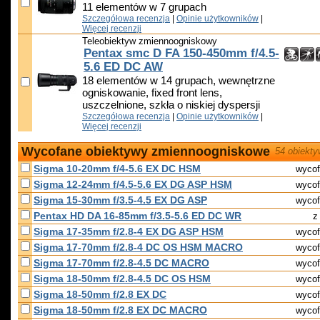
11 elementów w 7 grupach
Szczegółowa recenzja
|
Opinie użytkowników
|
Więcej recenzji
Teleobiektyw zmiennoogniskowy
Pentax smc D FA 150-450mm f/4.5-
5.6 ED DC AW
18 elementów w 14 grupach, wewnętrzne
ogniskowanie, fixed front lens,
uszczelnione, szkła o niskiej dyspersji
Szczegółowa recenzja
|
Opinie użytkowników
|
Więcej recenzji
Wycofane obiektywy zmiennoogniskowe
54 obiekt
Sigma 10-20mm f/4-5.6 EX DC HSM
wycof
Sigma 12-24mm f/4.5-5.6 EX DG ASP HSM
wycof
Sigma 15-30mm f/3.5-4.5 EX DG ASP
wycof
Pentax HD DA 16-85mm f/3.5-5.6 ED DC WR
z
Sigma 17-35mm f/2.8-4 EX DG ASP HSM
wycof
Sigma 17-70mm f/2.8-4 DC OS HSM MACRO
wycof
Sigma 17-70mm f/2.8-4.5 DC MACRO
wycof
Sigma 18-50mm f/2.8-4.5 DC OS HSM
wycof
Sigma 18-50mm f/2.8 EX DC
wycof
Sigma 18-50mm f/2.8 EX DC MACRO
wycof