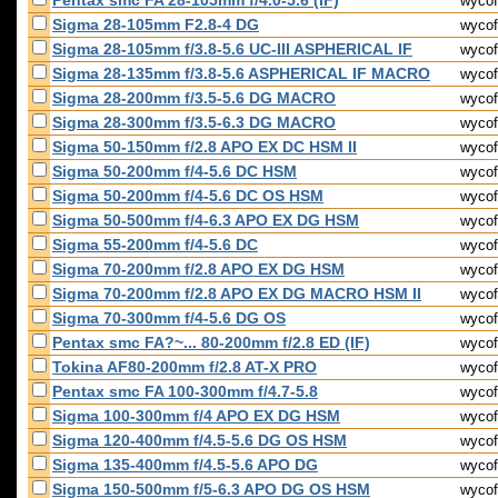
Pentax smc FA 28-105mm f/4.0-5.6 (IF)
wycof
Sigma 28-105mm F2.8-4 DG
wycof
Sigma 28-105mm f/3.8-5.6 UC-III ASPHERICAL IF
wycof
Sigma 28-135mm f/3.8-5.6 ASPHERICAL IF MACRO
wycof
Sigma 28-200mm f/3.5-5.6 DG MACRO
wycof
Sigma 28-300mm f/3.5-6.3 DG MACRO
wycof
Sigma 50-150mm f/2.8 APO EX DC HSM II
wycof
Sigma 50-200mm f/4-5.6 DC HSM
wycof
Sigma 50-200mm f/4-5.6 DC OS HSM
wycof
Sigma 50-500mm f/4-6.3 APO EX DG HSM
wycof
Sigma 55-200mm f/4-5.6 DC
wycof
Sigma 70-200mm f/2.8 APO EX DG HSM
wycof
Sigma 70-200mm f/2.8 APO EX DG MACRO HSM II
wycof
Sigma 70-300mm f/4-5.6 DG OS
wycof
Pentax smc FA?~... 80-200mm f/2.8 ED (IF)
wycof
Tokina AF80-200mm f/2.8 AT-X PRO
wycof
Pentax smc FA 100-300mm f/4.7-5.8
wycof
Sigma 100-300mm f/4 APO EX DG HSM
wycof
Sigma 120-400mm f/4.5-5.6 DG OS HSM
wycof
Sigma 135-400mm f/4.5-5.6 APO DG
wycof
Sigma 150-500mm f/5-6.3 APO DG OS HSM
wycof