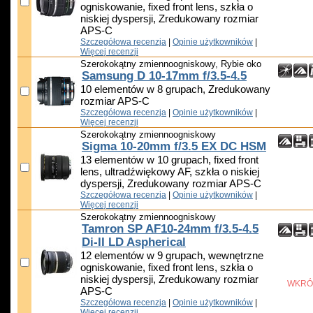
ogniskowanie, fixed front lens, szkła o
niskiej dyspersji, Zredukowany rozmiar
APS-C
Szczegółowa recenzja
|
Opinie użytkowników
|
Więcej recenzji
Szerokokątny zmiennoogniskowy, Rybie oko
Samsung D 10-17mm f/3.5-4.5
10 elementów w 8 grupach, Zredukowany
rozmiar APS-C
Szczegółowa recenzja
|
Opinie użytkowników
|
Więcej recenzji
Szerokokątny zmiennoogniskowy
Sigma 10-20mm f/3.5 EX DC HSM
13 elementów w 10 grupach, fixed front
lens, ultradźwiękowy AF, szkła o niskiej
dyspersji, Zredukowany rozmiar APS-C
Szczegółowa recenzja
|
Opinie użytkowników
|
Więcej recenzji
Szerokokątny zmiennoogniskowy
Tamron SP AF10-24mm f/3.5-4.5
Di-II LD Aspherical
12 elementów w 9 grupach, wewnętrzne
ogniskowanie, fixed front lens, szkła o
niskiej dyspersji, Zredukowany rozmiar
WKRÓ
APS-C
Szczegółowa recenzja
|
Opinie użytkowników
|
Więcej recenzji