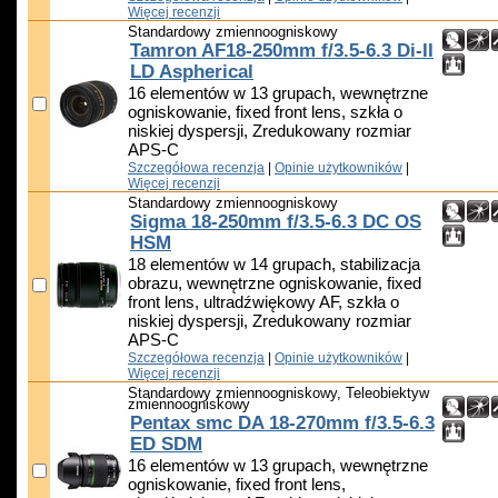
Więcej recenzji
Standardowy zmiennoogniskowy
Tamron AF18-250mm f/3.5-6.3 Di-II
LD Aspherical
16 elementów w 13 grupach, wewnętrzne
ogniskowanie, fixed front lens, szkła o
niskiej dyspersji, Zredukowany rozmiar
APS-C
Szczegółowa recenzja
|
Opinie użytkowników
|
Więcej recenzji
Standardowy zmiennoogniskowy
Sigma 18-250mm f/3.5-6.3 DC OS
HSM
18 elementów w 14 grupach, stabilizacja
obrazu, wewnętrzne ogniskowanie, fixed
front lens, ultradźwiękowy AF, szkła o
niskiej dyspersji, Zredukowany rozmiar
APS-C
Szczegółowa recenzja
|
Opinie użytkowników
|
Więcej recenzji
Standardowy zmiennoogniskowy, Teleobiektyw
zmiennoogniskowy
Pentax smc DA 18-270mm f/3.5-6.3
ED SDM
16 elementów w 13 grupach, wewnętrzne
ogniskowanie, fixed front lens,