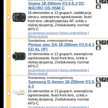
Sigma 18-200mm f/3.5-6.3 DC
MACRO OS HSM C
16 elementów w 13 grupach, stabilizacja
obrazu, wewnętrzne ogniskowanie, fixed
front lens, ultradźwiękowy AF, szkła o
niskiej dyspersji, Zredukowany rozmiar
APS-C
Szczegółowa recenzja
|
Opinie użytkowników
|
Więcej recenzji
Standardowy zmiennoogniskowy
Pentax smc DA 18-250mm f/3.5-6.3
ED AL (IF)
16 elementów w 13 grupach, wewnętrzne
ogniskowanie, fixed front lens, szkła o
niskiej dyspersji, Zredukowany rozmiar
APS-C
Szczegółowa recenzja
|
Opinie użytkowników
|
Więcej recenzji
Standardowy zmiennoogniskowy
Samsung D-Xenon 18-250mm f/3.5-
6.3
16 elementów w 13 grupach, wewnętrzne
ogniskowanie, fixed front lens, szkła o
niskiej dyspersji, Zredukowany rozmiar
APS-C
Szczegółowa recenzja
|
Opinie użytkowników
|