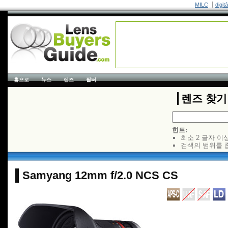
MILC
digit
홈으로
뉴스
렌즈
필터
렌즈 찾기
힌트:
최소 2 글자 이
검색의 범위를 
Samyang 12mm f/2.0 NCS CS