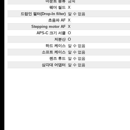
마운트 종류
금속
웨더 씰드
X
드랍인 필터(Drop-In filter)
알 수 없음
초음파 AF
X
Stepping motor AF
X
APS-C 크기 서클
O
저분산
O
하드 케이스
알 수 없음
소프트 케이스
알 수 없음
렌즈 후드
알 수 없음
삼각대 어댑터
알 수 없음