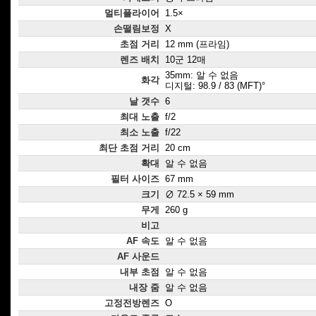
멀티플라이어
1.5×
손떨림보정
X
초점 거리
12 mm (프라임)
렌즈 배치
10군 12매
35mm: 알 수 없음
화각
디지털: 98.9 / 83 (MFT)°
날 갯수
6
최대 노출
f/2
최소 노출
f/22
최단 초점 거리
20 cm
확대
알 수 없음
필터 사이즈
67 mm
크기
∅ 72.5 × 59 mm
무게
260 g
비고
AF 속도
알 수 없음
AF 사운드
내부 초점
알 수 없음
내장 줌
알 수 없음
고정전방렌즈
O