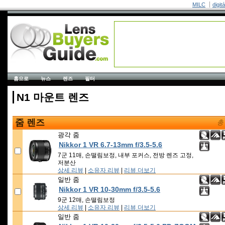
MILC
digit
홈으로
뉴스
렌즈
필터
N1 마운트 렌즈
줌 렌즈
총
광각 줌
Nikkor 1 VR 6.7-13mm f/3.5-5.6
7군 11매, 손떨림보정, 내부 포커스, 전방 렌즈 고정,
저분산
상세 리뷰
|
소유자 리뷰
|
리뷰 더보기
일반 줌
Nikkor 1 VR 10-30mm f/3.5-5.6
9군 12매, 손떨림보정
상세 리뷰
|
소유자 리뷰
|
리뷰 더보기
일반 줌