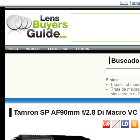
MILC
digit
INICIO
NOTICIAS
LENTES POR
FILTROS
Buscador
Pistas:
Escribir al men
Trate de mejora
siguiente: p.e.
7
Tamron SP AF90mm f/2.8 Di Macro VC