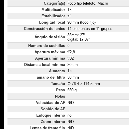
Categoría(s)
Foco fijo telefoto, Macro
Multiplicador
1×
Estabilizador
sí
Longitud focal
90 mm (foco fijo)
Construcción de lentes
14 elementos en 11 grupos
35mm: 27°
Ángulo de visión
digital: 17.37°
Número de cuchillas
9
Apertura máxima
f/2,8
Apertura mínima
f/32
Distancia focal mínima
30 cm
Aumento
1×
Tamaño del filtro
58 mm
Tamaño
∅ 76.4 × 114.5 mm
Peso
550 g
Notas
Velocidad de AF
N/D
Sonido de AF
Enfoque interno
no
Zoom interno
N/D
Lentes de frente fijo
N/D