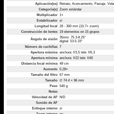
Aplicación(es)
Retrato, Acercamiento, Paisaje, Vida 
Categoría(s)
Zoom estándar
Multiplicador
1×
Estabilizador
sí
Longitud focal
28 - 300 mm (10,7× zoom)
Construcción de lentes
19 elementos en 15 grupos
35mm: 75.3-8.25°
Ángulo de visión
digital: 53-5.33°
Número de cuchillas
7
Apertura máxima
anchura: f/3,5 tele: f/6,3
Apertura mínima
anchura: f/22 tele: f/40
Distancia focal mínima
49 cm
Aumento
0,28×
Tamaño del filtro
67 mm
Tamaño
∅ 74.4 × 96 mm
Peso
540 g
Notas
Velocidad de AF
N/D
Sonido de AF
Enfoque interno
sí
Zoom interno
no