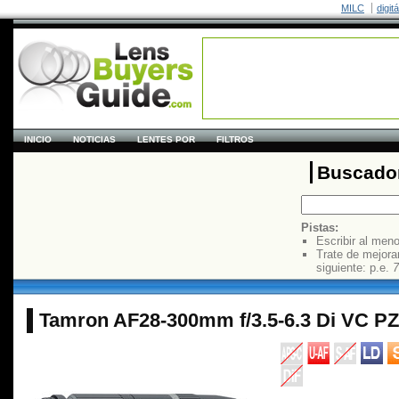
MILC
digit
INICIO
NOTICIAS
LENTES POR
FILTROS
Buscador
Pistas:
Escribir al men
Trate de mejora
siguiente: p.e.
7
Tamron AF28-300mm f/3.5-6.3 Di VC P