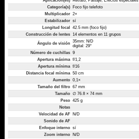
Aplicación(es)
Retrato, Paisaje, Efectos especiales
Categoría(s)
Foco fijo telefoto
Multiplicador
2×
Estabilizador
sí
Longitud focal
42.5 mm (foco fijo)
Construcción de lentes
14 elementos en 11 grupos
35mm: N/D
Ángulo de visión
digital: 29°
Número de cuchillas
9
Apertura máxima
f/1,2
Apertura mínima
f/16
Distancia focal mínima
50 cm
Aumento
0,1×
Tamaño del filtro
67 mm
Tamaño
∅ 76.8 × 74 mm
Peso
425 g
Notas
Velocidad de AF
N/D
Sonido de AF
Enfoque interno
sí
Zoom interno
N/D