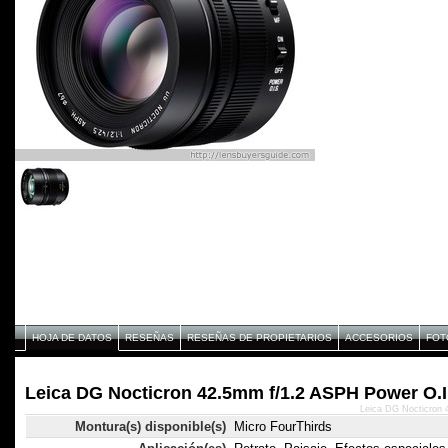
HOJA DE DATOS
RESEÑAS
RESEÑAS DE PROPIETARIOS
ACCESORIOS
FOT
Leica DG Nocticron 42.5mm f/1.2 ASPH Power O.I.
Leica DG Nocticron 
Montura(s) disponible(s)
Micro FourThirds