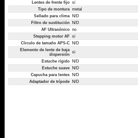
Lentes de frente fijo
sí
Tipo de montura
metal
Sellado para clima
N/D
Filtro de sustitución
N/D
AF Ultrasónico
no
Stepping motor AF
sí
Círculo de tamaño APS-C
N/D
Elemento de lente de baja
sí
dispersión
Estuche rígido
N/D
Estuche suave
N/D
Capucha para lentes
N/D
Adaptador de trípode
N/D