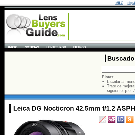
MILC
digit
INICIO
NOTICIAS
LENTES POR
FILTROS
Buscador
Pistas:
Escribir al men
Trate de mejora
siguiente: p.e.
7
Leica DG Nocticron 42.5mm f/1.2 ASPH