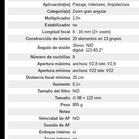
Aplicación(es)
Paisaje, Interiores, Arquitectura
Categoría(s)
Zoom gran angular
Multiplicador
1.5×
Estabilizador
no
Longitud focal
8 - 16 mm (2× zoom)
Construcción de lentes
20 elementos en 13 grupos
35mm: N/D
Ángulo de visión
digital: 121-83.2°
Número de cuchillas
9
Apertura máxima
anchura: f/2,8 tele: f/2,8
Apertura mínima
anchura: f/22 tele: f/22
Distancia focal mínima
25 cm
Aumento
0,1×
Tamaño del filtro
N/D
Tamaño
∅ 88 × 122 mm
Peso
805 g
Notas
Velocidad de AF
N/D
Sonido de AF
Enfoque interno
sí
Zoom interno
no