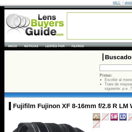
MILC
digit
INICIO
NOTICIAS
LENTES POR
FILTROS
Buscador
Pistas:
Escribir al men
Trate de mejora
siguiente: p.e.
7
Fujifilm Fujinon XF 8-16mm f/2.8 R LM