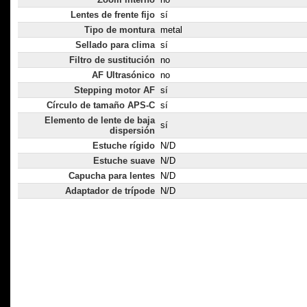
Lentes de frente fijo
sí
Tipo de montura
metal
Sellado para clima
sí
Filtro de sustitución
no
AF Ultrasónico
no
Stepping motor AF
sí
Círculo de tamaño APS-C
sí
Elemento de lente de baja
sí
dispersión
Estuche rígido
N/D
Estuche suave
N/D
Capucha para lentes
N/D
Adaptador de trípode
N/D