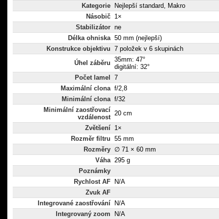
Kategorie
Nejlepší standard, Makro
Násobič
1×
Stabilizátor
ne
Délka ohniska
50 mm (nejlepší)
Konstrukce objektivu
7 položek v 6 skupinách
35mm: 47°
Úhel záběru
digitální: 32°
Počet lamel
7
Maximální clona
f/2,8
Minimální clona
f/32
Minimální zaostřovací
20 cm
vzdálenost
Zvětšení
1×
Rozměr filtru
55 mm
Rozměry
∅ 71 × 60 mm
Váha
295 g
Poznámky
Rychlost AF
N/A
Zvuk AF
Integrované zaostřování
N/A
Integrovaný zoom
N/A