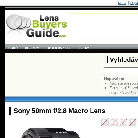
MILC
digit
DOMŮ
NOVINKY
OBJEKTIVY DLE
FILTRY
Vyhledáv
Nápověda:
Napište alespo
Zkuste zúžit vy
např.
70 300 je
Sony 50mm f/2.8 Macro Lens