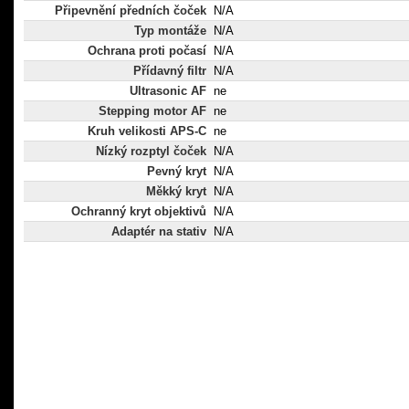
Připevnění předních čoček
N/A
Typ montáže
N/A
Ochrana proti počasí
N/A
Přídavný filtr
N/A
Ultrasonic AF
ne
Stepping motor AF
ne
Kruh velikosti APS-C
ne
Nízký rozptyl čoček
N/A
Pevný kryt
N/A
Měkký kryt
N/A
Ochranný kryt objektivů
N/A
Adaptér na stativ
N/A