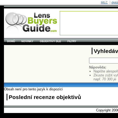
MILC
digit
DOMŮ
NOVINKY
OBJEKTIVY DLE
FILTRY
Vyhledáv
Nápověda:
Napište alespo
Zkuste zúžit vy
např.
70 300 je
Obsah není pro tento jazyk k dispozici
Poslední recenze objektivů
Copyright 2006