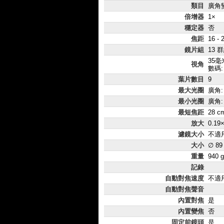
類目
廣角
倍增器
1×
穩定器
否
焦距
16 -
鏡片組
13 
35毫米
視角
數碼:
葉片數目
9
最大光圈
廣角: 
最小光圈
廣角: 
最短焦距
28 c
放大
0.19
濾鏡大小
不適
大小
∅ 89
重量
940 g
記錄
自動對焦速度
不適
自動對焦聲音
內置對焦
是
內置變焦
否
固定前鏡頭
是