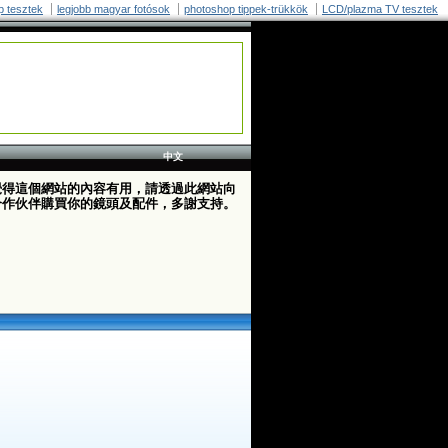
p tesztek
legjobb magyar fotósok
photoshop tippek-trükkök
LCD/plazma TV tesztek
中文
覺得這個網站的內容有用，請透過此網站向
合作伙伴購買你的鏡頭及配件，多謝支持。