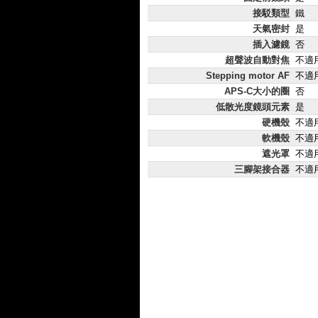
接駁類型
鐵
天氣密封
是
插入濾鏡
否
超聲波自動對焦
不適
Stepping motor AF
不適
APS-C大小的圈
否
低散光度鏡頭元素
是
硬機殼
不適
軟機殼
不適
遮光罩
不適
三腳架接合器
不適