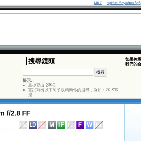
MILC
digitális fényképezõgé
如果你
搜尋鏡頭
我們的
提示:
最少寫出 2字母
嘗試寫出以下句子以精簡你的搜尋，例如：
70 300
是
 f/2.8 FF