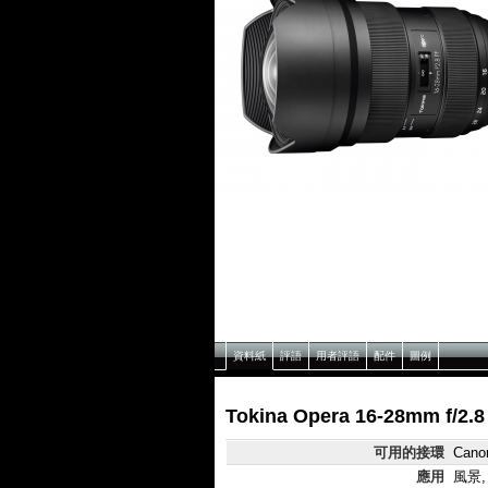
資料紙
評語
用者評語
配件
圖例
Tokina Opera 16-28mm f/
可用的接環
Cano
應用
風景,