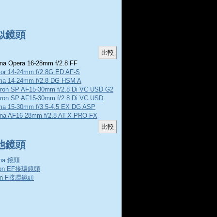
似鏡頭
na Opera 16-28mm f/2.8 FF
kor 14-24mm f/2.8G ED AF-S
ma 14-24mm f/2.8 DG HSM A
ron SP AF15-30mm f/2.8 Di VC USD G2
ron SP AF15-30mm f/2.8 Di VC USD
ma 15-30mm f/3.5-4.5 EX DG ASP
ina AF16-28mm f/2.8 AT-X PRO FX
他鏡頭
ina 鏡頭
non EF接環鏡頭
on F接環鏡頭