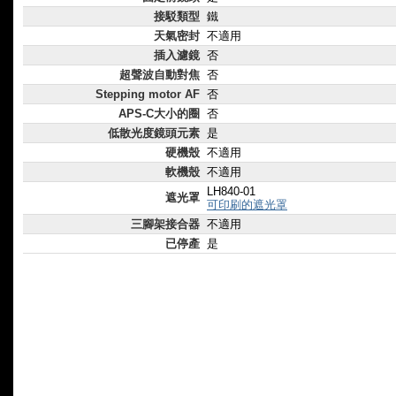
接駁類型
鐵
天氣密封
不適用
插入濾鏡
否
超聲波自動對焦
否
Stepping motor AF
否
APS-C大小的圈
否
低散光度鏡頭元素
是
硬機殼
不適用
軟機殼
不適用
LH840-01
遮光罩
可印刷的遮光罩
三腳架接合器
不適用
已停產
是