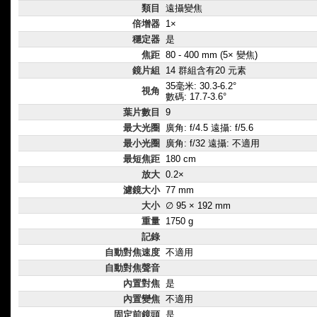
類目
遠攝變焦
倍增器
1×
穩定器
是
焦距
80 - 400 mm (5× 變焦)
鏡片組
14 群組含有20 元素
35毫米: 30.3-6.2°
視角
數碼: 17.7-3.6°
葉片數目
9
最大光圈
廣角: f/4.5 遠攝: f/5.6
最小光圈
廣角: f/32 遠攝: 不適用
最短焦距
180 cm
放大
0.2×
濾鏡大小
77 mm
大小
∅ 95 × 192 mm
重量
1750 g
記錄
自動對焦速度
不適用
自動對焦聲音
內置對焦
是
內置變焦
不適用
固定前鏡頭
是