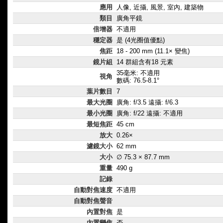
應用
人像, 近攝, 風景, 室內, 建築物
類目
廣角平鏡
倍增器
不適用
穩定器
是 (4光圈值優點)
焦距
18 - 200 mm (11.1× 變焦)
鏡片組
14 群組含有18 元素
35毫米: 不適用
視角
數碼: 76.5-8.1°
葉片數目
7
最大光圈
廣角: f/3.5 遠攝: f/6.3
最小光圈
廣角: f/22 遠攝: 不適用
最短焦距
45 cm
放大
0.26×
濾鏡大小
62 mm
大小
∅ 75.3 × 87.7 mm
重量
490 g
記錄
自動對焦速度
不適用
自動對焦聲音
內置對焦
是
內置變焦
否