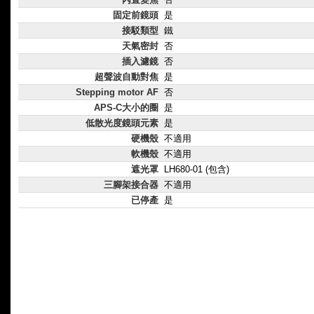
固定前鏡頭
是
接駁類型
鐵
天氣密封
否
插入濾鏡
否
超聲波自動對焦
是
Stepping motor AF
否
APS-C大小的圈
是
低散光度鏡頭元素
是
硬機殼
不適用
軟機殼
不適用
遮光罩
LH680-01 (包含)
三腳架接合器
不適用
已停產
是