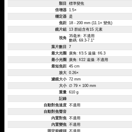
類目
標準變焦
倍增器
1.5×
穩定器
是
焦距
18 - 200 mm (11.1× 變焦)
鏡片組
13 群組含有15 元素
35毫米: 不適用
視角
數碼: 69.3-7.1°
葉片數目
7
最大光圈
廣角: f/3.5 遠攝: f/6.3
最小光圈
廣角: f/22 遠攝: 不適用
最短焦距
45 cm
放大
0.26×
濾鏡大小
72 mm
大小
∅ 79 × 100 mm
重量
610 g
記錄
自動對焦速度
不適用
自動對焦聲音
內置對焦
不適用
內置變焦
不適用
固定前鏡頭
不適用