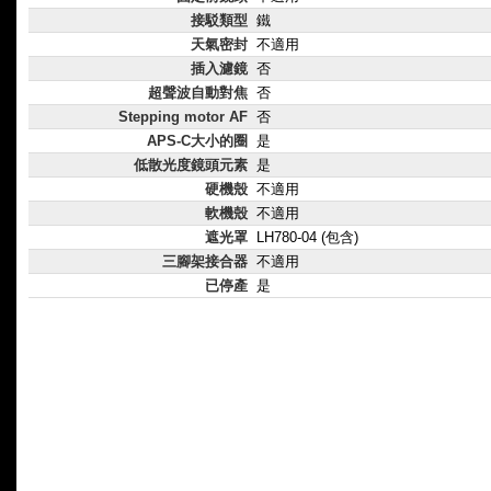
接駁類型
鐵
天氣密封
不適用
插入濾鏡
否
超聲波自動對焦
否
Stepping motor AF
否
APS-C大小的圈
是
低散光度鏡頭元素
是
硬機殼
不適用
軟機殼
不適用
遮光罩
LH780-04 (包含)
三腳架接合器
不適用
已停產
是