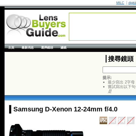
MILC
digit
主頁
最新消息
選擇鏡頭
濾鏡
搜尋鏡頭
提示:
最少寫出 2字母
嘗試寫出以下句
是
Samsung D-Xenon 12-24mm f/4.0