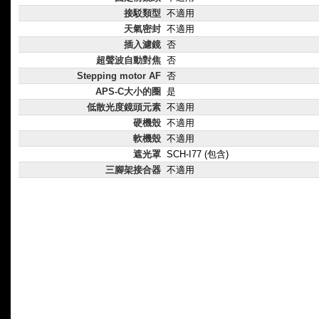
接駁類型
不適用
天氣密封
不適用
插入濾鏡
否
超聲波自動對焦
否
Stepping motor AF
否
APS-C大小的圈
是
低散光度鏡頭元素
不適用
硬機殼
不適用
軟機殼
不適用
遮光罩
SCH-I77 (包含)
三腳架接合器
不適用