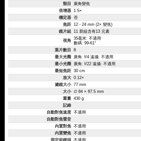
類目
廣角變焦
倍增器
1.5×
穩定器
否
焦距
12 - 24 mm (2× 變焦)
鏡片組
11 群組含有13 元素
35毫米: 不適用
視角
數碼: 99-61°
葉片數目
8
最大光圈
廣角: f/4 遠攝: 不適用
最小光圈
廣角: f/22 遠攝: 不適用
最短焦距
30 cm
放大
0.12×
濾鏡大小
77 mm
大小
∅ 84 × 87.5 mm
重量
430 g
記錄
自動對焦速度
不適用
自動對焦聲音
內置對焦
不適用
內置變焦
不適用
固定前鏡頭
不適用