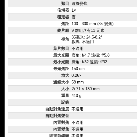
類目
遠攝變焦
倍增器
1×
穩定器
否
焦距
100 - 300 mm (3× 變焦)
鏡片組
9 群組含有11 元素
35毫米: 24.5-8.2°
視角
數碼: 不適用
葉片數目
不適用
最大光圈
廣角: f/4.7 遠攝: f/5.8
最小光圈
廣角: f/32 遠攝: f/32
最短焦距
150 cm
放大
0.26×
濾鏡大小
58 mm
大小
∅ 71 × 130 mm
重量
410 g
記錄
自動對焦速度
不適用
自動對焦聲音
內置對焦
不適用
內置變焦
不適用
固定前鏡頭
不適用