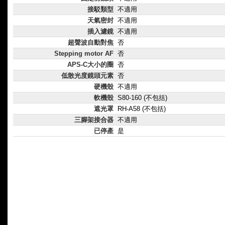
接駁類型
不適用
天氣密封
不適用
插入濾鏡
不適用
超聲波自動對焦
否
Stepping motor AF
否
APS-C大小的圈
否
低散光度鏡頭元素
否
硬機殼
不適用
軟機殼
S80-160 (不包括)
遮光罩
RH-A58 (不包括)
三腳架接合器
不適用
已停產
是