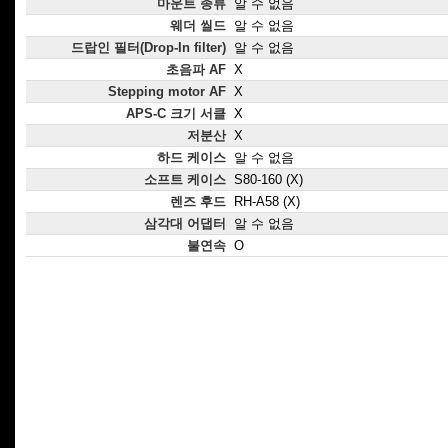
마운트 종류
알 수 없음
웨더 씰드
알 수 없음
드랍인 필터(Drop-In filter)
알 수 없음
초음파 AF
X
Stepping motor AF
X
APS-C 크기 서클
X
저분산
X
하드 케이스
알 수 없음
소프트 케이스
S80-160 (X)
렌즈 후드
RH-A58 (X)
삼각대 어댑터
알 수 없음
불연속
O