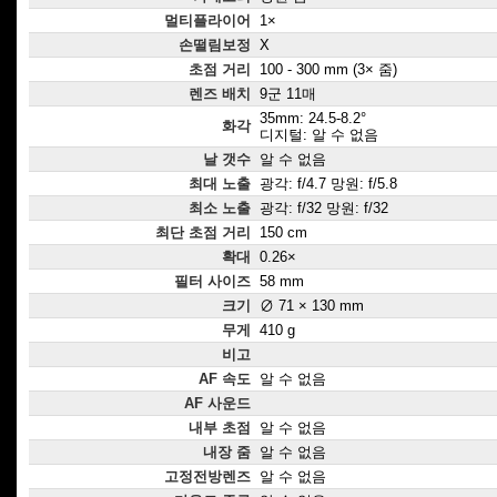
멀티플라이어
1×
손떨림보정
X
초점 거리
100 - 300 mm (3× 줌)
렌즈 배치
9군 11매
35mm: 24.5-8.2°
화각
디지털: 알 수 없음
날 갯수
알 수 없음
최대 노출
광각: f/4.7 망원: f/5.8
최소 노출
광각: f/32 망원: f/32
최단 초점 거리
150 cm
확대
0.26×
필터 사이즈
58 mm
크기
∅ 71 × 130 mm
무게
410 g
비고
AF 속도
알 수 없음
AF 사운드
내부 초점
알 수 없음
내장 줌
알 수 없음
고정전방렌즈
알 수 없음