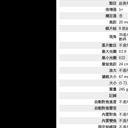
類目
超廣
倍增器
1×
穩定器
否
焦距
20 m
鏡片組
9 群
35毫米
視角
數碼:
葉片數目
不適
最大光圈
f/2.8
最小光圈
f/22
最短焦距
24 c
放大
不適
濾鏡大小
67 m
大小
∅ 71
重量
245 g
記錄
自動對焦速度
不適
自動對焦聲音
內置對焦
不適
內置變焦
不適
固定前鏡頭
不適