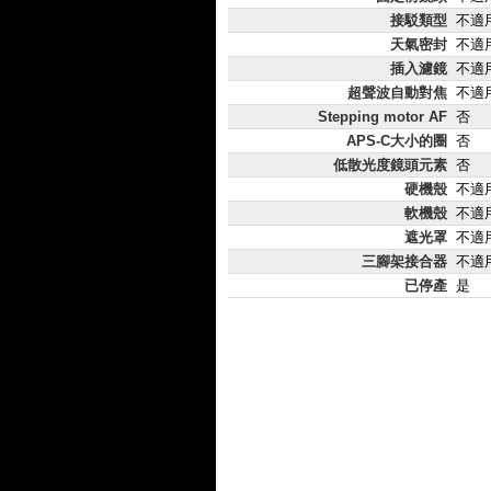
接駁類型
不適
天氣密封
不適
插入濾鏡
不適
超聲波自動對焦
不適
Stepping motor AF
否
APS-C大小的圈
否
低散光度鏡頭元素
否
硬機殼
不適
軟機殼
不適
遮光罩
不適
三腳架接合器
不適
已停產
是