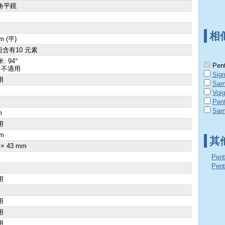
角平鏡
相
m (平)
組含有10 元素
: 94°
Pent
 不適用
Sig
用
Sam
Voig
Pen
Sam
m
用
m
其
 × 43 mm
Pen
Pen
用
用
用
用