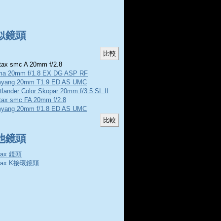
似鏡頭
ax smc A 20mm f/2.8
ma 20mm f/1.8 EX DG ASP RF
yang 20mm T1.9 ED AS UMC
tlander Color Skopar 20mm f/3.5 SL II
tax smc FA 20mm f/2.8
yang 20mm f/1.8 ED AS UMC
他鏡頭
tax 鏡頭
tax K接環鏡頭