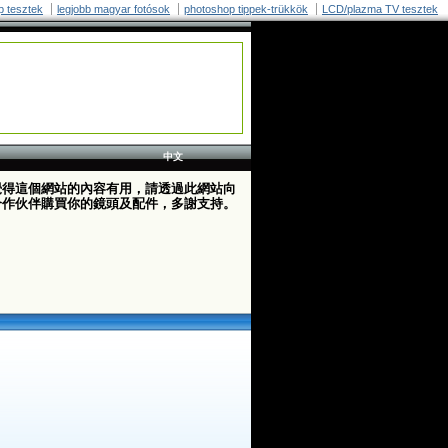
p tesztek
legjobb magyar fotósok
photoshop tippek-trükkök
LCD/plazma TV tesztek
中文
覺得這個網站的內容有用，請透過此網站向
合作伙伴購買你的鏡頭及配件，多謝支持。