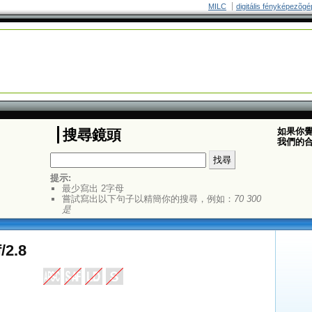
MILC
digitális fényképezõgé
如果你
搜尋鏡頭
我們的
提示:
最少寫出 2字母
嘗試寫出以下句子以精簡你的搜尋，例如：
70 300
是
/2.8