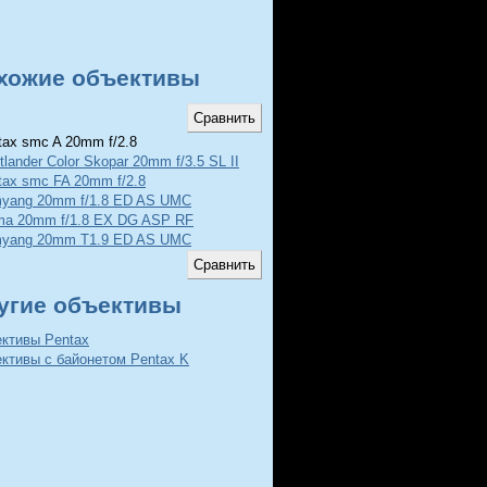
хожие объективы
ax smc A 20mm f/2.8
tlander Color Skopar 20mm f/3.5 SL II
tax smc FA 20mm f/2.8
yang 20mm f/1.8 ED AS UMC
ma 20mm f/1.8 EX DG ASP RF
yang 20mm T1.9 ED AS UMC
угие объективы
ективы Pentax
ктивы с байонетом Pentax K