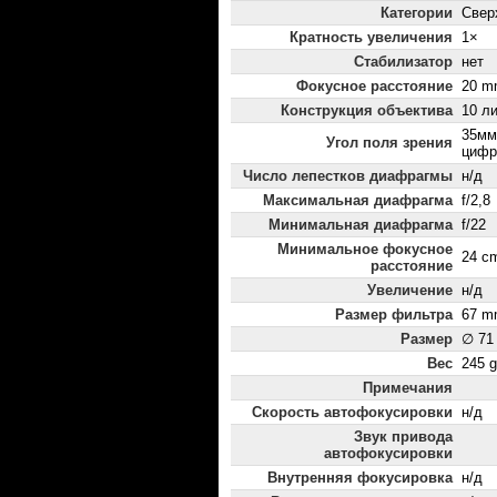
Категории
Свер
Кратность увеличения
1×
Стабилизатор
нет
Фокусное расстояние
20 m
Конструкция объектива
10 ли
35мм
Угол поля зрения
цифр
Число лепестков диафрагмы
н/д
Максимальная диафрагма
f/2,8
Минимальная диафрагма
f/22
Минимальное фокусное
24 c
расстояние
Увеличение
н/д
Размер фильтра
67 m
Размер
∅ 71
Вес
245 g
Примечания
Скорость автофокусировки
н/д
Звук привода
автофокусировки
Внутренняя фокусировка
н/д