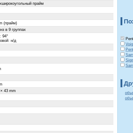
хширокоугольный прайм
По
m (прайм)
нз в 9 группах
: 94°
Pent
овой: н/д
Voig
Pen
Sam
Sig
Sam
m
Др
m
 × 43 mm
объ
объе