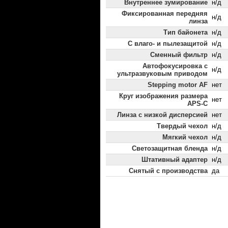
Внутреннее зумирование
н/д
Фиксированная передняя
н/д
линза
Тип байонета
н/д
С влаго- и пылезащитой
н/д
Сменный фильтр
н/д
Автофокусировка с
н/д
ультразвуковым приводом
Stepping motor AF
нет
Круг изображения размера
нет
APS-C
Линза с низкой дисперсией
нет
Твердый чехол
н/д
Мягкий чехол
н/д
Светозащитная бленда
н/д
Штативный адаптер
н/д
Снятый с производства
да