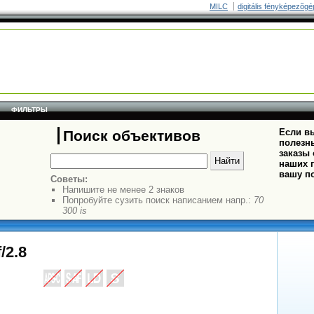
MILC
digitális fényképezõgé
ФИЛЬТРЫ
Если вы
Поиск объективов
полезн
заказы
наших п
вашу п
Советы:
Напишите не менее 2 знаков
Попробуйте сузить поиск написанием напр.:
70
300 is
/2.8