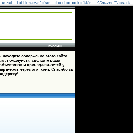
p tesztek
legjobb magyar fotósok
photoshop tippek-trükkök
LCD/plazma TV tesztek
РУССКИЙ
 находите содержание этого сайта
ым, пожалуйста, сделайте ваши
 объективов и принадлежностей у
артнеров через этот сайт. Спасибо за
оддержку!