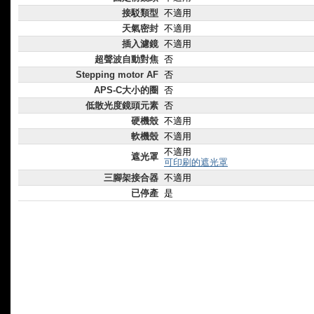
接駁類型
不適用
天氣密封
不適用
插入濾鏡
不適用
超聲波自動對焦
否
Stepping motor AF
否
APS-C大小的圈
否
低散光度鏡頭元素
否
硬機殼
不適用
軟機殼
不適用
不適用
遮光罩
可印刷的遮光罩
三腳架接合器
不適用
已停產
是