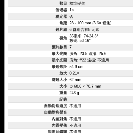
類目
標準變焦
倍增器
1×
穩定器
否
焦距
28 - 100 mm (3.6× 變焦)
鏡片組
6 群組含有8 元素
35毫米: 74-24.3°
視角
數碼: 53-16°
葉片數目
7
最大光圈
廣角: f/3.5 遠攝: f/5.6
最小光圈
廣角: f/22 遠攝: 不適用
最短焦距
54.9 cm
放大
0.21×
濾鏡大小
62 mm
大小
∅ 68.6 × 78.7 mm
重量
243 g
記錄
自動對焦速度
不適用
自動對焦聲音
內置對焦
不適用
內置變焦
不適用
固定前鏡頭
不適用