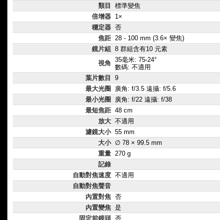
類目
標準變焦
倍增器
1×
穩定器
否
焦距
28 - 100 mm (3.6× 變焦)
鏡片組
8 群組含有10 元素
35毫米: 75-24°
視角
數碼: 不適用
葉片數目
9
最大光圈
廣角: f/3.5 遠攝: f/5.6
最小光圈
廣角: f/22 遠攝: f/38
最短焦距
48 cm
放大
不適用
濾鏡大小
55 mm
大小
∅ 78 × 99.5 mm
重量
270 g
記錄
自動對焦速度
不適用
自動對焦聲音
內置對焦
否
內置變焦
是
固定前鏡頭
否