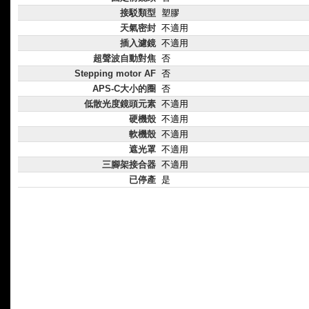
接駁類型
塑膠
天氣密封
不適用
插入濾鏡
不適用
超聲波自動對焦
否
Stepping motor AF
否
APS-C大小的圈
否
低散光度鏡頭元素
不適用
硬機殼
不適用
軟機殼
不適用
遮光罩
不適用
三腳架接合器
不適用
已停產
是