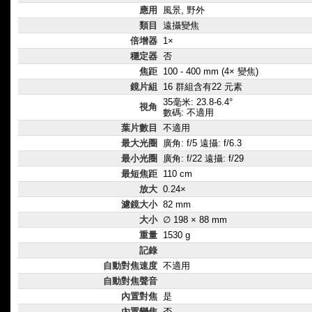
應用
風景, 野外
類目
遠攝變焦
倍增器
1×
穩定器
否
焦距
100 - 400 mm (4× 變焦)
鏡片組
16 群組含有22 元素
35毫米: 23.8-6.4°
視角
數碼: 不適用
葉片數目
不適用
最大光圈
廣角: f/5 遠攝: f/6.3
最小光圈
廣角: f/22 遠攝: f/29
最短焦距
110 cm
放大
0.24×
濾鏡大小
82 mm
大小
∅ 198 × 88 mm
重量
1530 g
記錄
自動對焦速度
不適用
自動對焦聲音
內置對焦
是
內置變焦
否