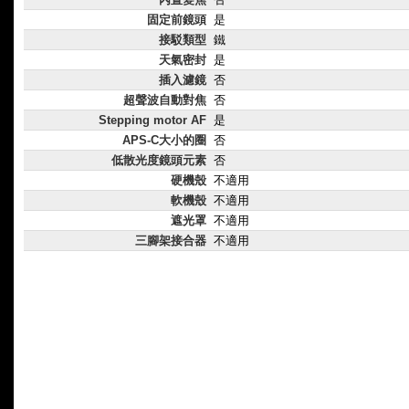
固定前鏡頭
是
接駁類型
鐵
天氣密封
是
插入濾鏡
否
超聲波自動對焦
否
Stepping motor AF
是
APS-C大小的圈
否
低散光度鏡頭元素
否
硬機殼
不適用
軟機殼
不適用
遮光罩
不適用
三腳架接合器
不適用