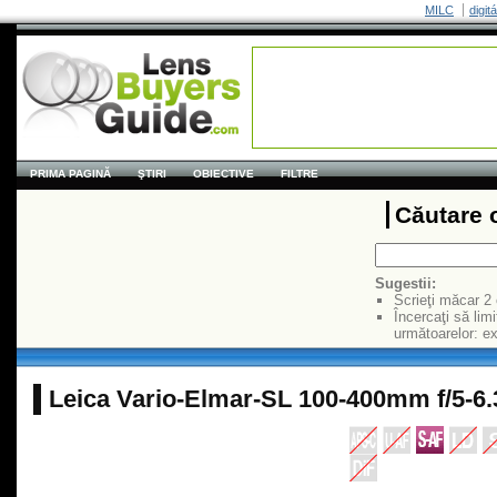
MILC
digit
PRIMA PAGINĂ
ŞTIRI
OBIECTIVE
FILTRE
Căutare 
Sugestii:
Scrieţi măcar 2
Încercaţi să limi
următoarelor: 
Leica Vario-Elmar-SL 100-400mm f/5-6.