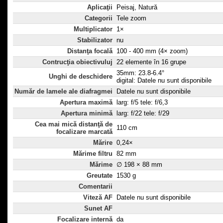
Aplicaţii
Peisaj, Natură
Categorii
Tele zoom
Multiplicator
1×
Stabilizator
nu
Distanţa focală
100 - 400 mm (4× zoom)
Contrucţia obiectivuluj
22 elemente în 16 grupe
35mm: 23.8-6.4°
Unghi de deschidere
digital: Datele nu sunt disponibile
Număr de lamele ale diafragmei
Datele nu sunt disponibile
Apertura maximă
larg: f/5 tele: f/6,3
Apertura minimă
larg: f/22 tele: f/29
Cea mai mică distanţă de
110 cm
focalizare marcată
Mărire
0,24×
Mărime filtru
82 mm
Mărime
∅ 198 × 88 mm
Greutate
1530 g
Comentarii
Viteză AF
Datele nu sunt disponibile
Sunet AF
Focalizare internă
da