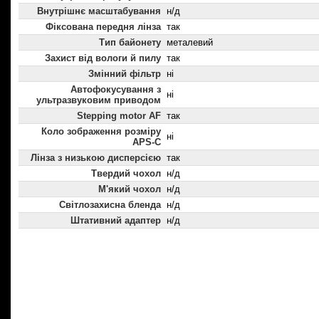
Внутрішнє масштабування
н/д
Фіксована передня лінза
так
Тип байонету
металевий
Захист від вологи й пилу
так
Змінний фільтр
ні
Автофокусування з
ні
ультразвуковим приводом
Stepping motor AF
так
Коло зображення розміру
ні
APS-C
Лінза з низькою дисперсією
так
Твердий чохол
н/д
М'який чохол
н/д
Світлозахисна бленда
н/д
Штативний адаптер
н/д