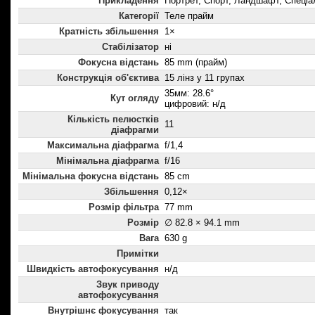
Прикладення
Портрет, Спорт, Ландшафт, Спеціа
Категорії
Теле прайм
Кратність збільшення
1×
Стабілізатор
ні
Фокусна відстань
85 mm (прайм)
Конструкція об'єктива
15 лінз у 11 групах
35мм: 28.6°
Кут огляду
цифровий: н/д
Кількість пелюстків
11
діафрагми
Максимальна діафрагма
f/1,4
Мінімальна діафрагма
f/16
Мінімальна фокусна відстань
85 cm
Збільшення
0,12×
Розмір фільтра
77 mm
Розмір
∅ 82.8 × 94.1 mm
Вага
630 g
Примітки
Швидкість автофокусування
н/д
Звук приводу
автофокусування
Внутрішнє фокусування
так