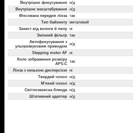
Внутрішнє фокусування
н/д
Внутрішнє масштабування
н/д
Фіксована передня лінза
так
Тип байонету
металевий
Захист від вологи й пилу
ні
Змінний фільтр
так
Автофокусування з
н/д
ультразвуковим приводом
Stepping motor AF
ні
Коло зображення розміру
так
APS-C
Лінза з низькою дисперсією
ні
Твердий чохол
н/д
М'який чохол
н/д
Світлозахисна бленда
н/д
Штативний адаптер
н/д