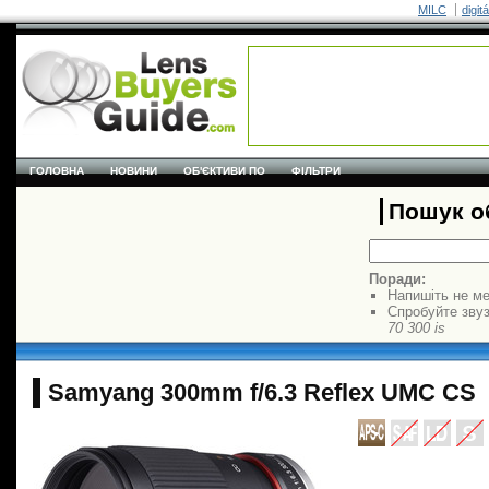
MILC
digit
ГОЛОВНА
НОВИНИ
ОБ'ЄКТИВИ ПО
ФІЛЬТРИ
Пошук об
Поради:
Напишіть не ме
Спробуйте звуз
70 300 is
Samyang 300mm f/6.3 Reflex UMC CS