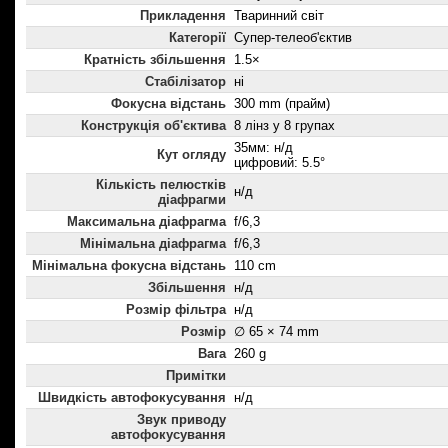
Прикладення
Тваринний світ
Категорії
Супер-телеоб'єктив
Кратність збільшення
1.5×
Стабілізатор
ні
Фокусна відстань
300 mm (прайм)
Конструкція об'єктива
8 лінз у 8 групах
35мм: н/д
Кут огляду
цифровий: 5.5°
Кількість пелюстків
н/д
діафрагми
Максимальна діафрагма
f/6,3
Мінімальна діафрагма
f/6,3
Мінімальна фокусна відстань
110 cm
Збільшення
н/д
Розмір фільтра
н/д
Розмір
∅ 65 × 74 mm
Вага
260 g
Примітки
Швидкість автофокусування
н/д
Звук приводу
автофокусування