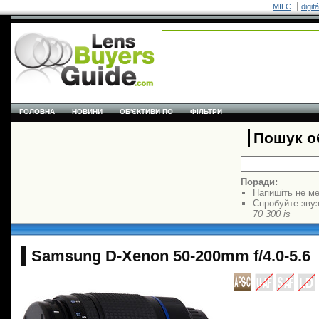
MILC
digit
ГОЛОВНА
НОВИНИ
ОБ'ЄКТИВИ ПО
ФІЛЬТРИ
Пошук об
Поради:
Напишіть не ме
Спробуйте звуз
70 300 is
Samsung D-Xenon 50-200mm f/4.0-5.6