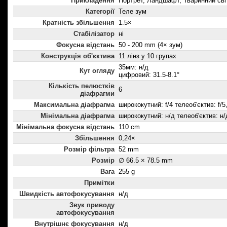
Прикладення
Портрет, Ландшафт, Тваринний сві
Категорії
Теле зум
Кратність збільшення
1.5×
Стабілізатор
ні
Фокусна відстань
50 - 200 mm (4× зум)
Конструкція об'єктива
11 лінз у 10 групах
35мм: н/д
Кут огляду
цифровий: 31.5-8.1°
Кількість пелюстків
6
діафрагми
Максимальна діафрагма
ширококутний: f/4 телеоб'єктив: f/5
Мінімальна діафрагма
ширококутний: н/д телеоб'єктив: н/
Мінімальна фокусна відстань
110 cm
Збільшення
0,24×
Розмір фільтра
52 mm
Розмір
∅ 66.5 × 78.5 mm
Вага
255 g
Примітки
Швидкість автофокусування
н/д
Звук приводу
автофокусування
Внутрішнє фокусування
н/д