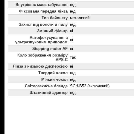
Внутрішнє масштабування
н/д
Фіксована передня лінза
н/д
Тип байонету
металевий
Захист від вологи й пилу
н/д
Змінний фільтр
ні
Автофокусування з
ні
ультразвуковим приводом
Stepping motor AF
ні
Коло зображення розміру
так
APS-C
Лінза з низькою дисперсією
ні
Твердий чохол
н/д
М'який чохол
н/д
Світлозахисна бленда
SCH-B52 (включений)
Штативний адаптер
н/д