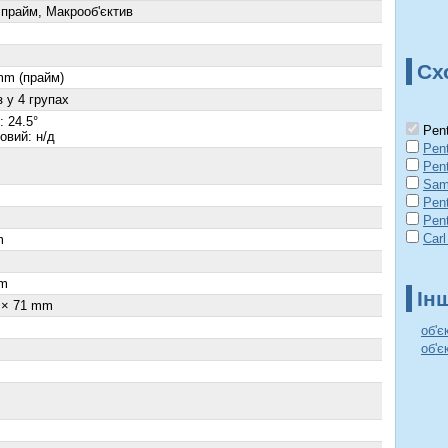
 прайм, Макрооб'єктив
Сх
mm (прайм)
з у 4 групах
 24.5°
Pent
овий: н/д
Pen
Pen
Sam
Pen
Pen
Carl
m
m
Ін
 × 71 mm
об'є
об'є