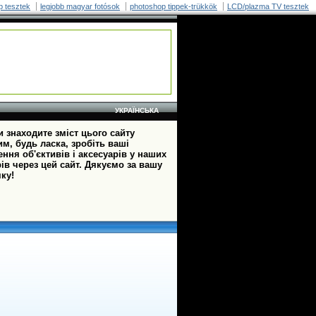
p tesztek
legjobb magyar fotósok
photoshop tippek-trükkök
LCD/plazma TV tesztek
УКРАЇНСЬКА
 знаходите зміст цього сайту
м, будь ласка, зробіть ваші
ння об'єктивів і аксесуарів у наших
ів через цей сайт. Дякуємо за вашу
ку!