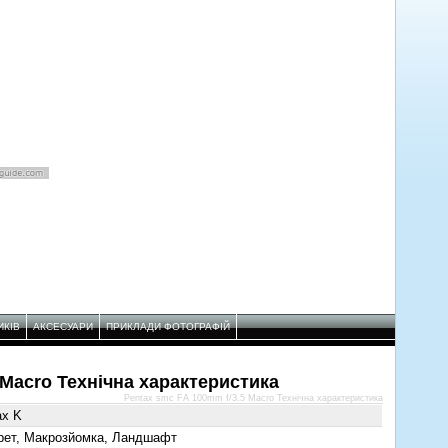
ИКІВ
АКСЕСУАРИ
ПРИКЛАДИ ФОТОГРАФІЙ
 Macro Технічнa характеристикa
Pentax smc FA 100mm f/3.5 Macro Технічнa характеристикa
ax K
рет, Макрозйомка, Ландшафт