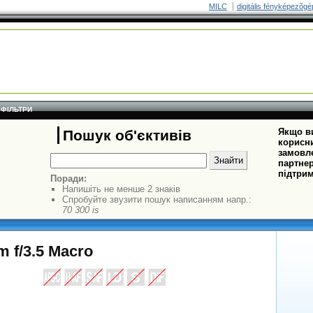
MILC
digitális fényképezõgé
ФІЛЬТРИ
Якщо ви
Пошук об'єктивів
корисни
замовле
партнер
підтрим
Поради:
Напишіть не менше 2 знаків
Спробуйте звузити пошук написанням напр.:
70 300 is
 f/3.5 Macro