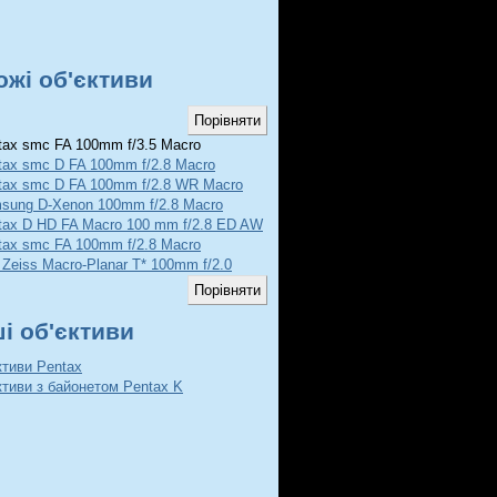
ожі об'єктиви
ax smc FA 100mm f/3.5 Macro
tax smc D FA 100mm f/2.8 Macro
tax smc D FA 100mm f/2.8 WR Macro
sung D-Xenon 100mm f/2.8 Macro
tax D HD FA Macro 100 mm f/2.8 ED AW
tax smc FA 100mm f/2.8 Macro
 Zeiss Macro-Planar T* 100mm f/2.0
ші об'єктиви
ктиви Pentax
ктиви з байонетом Pentax K