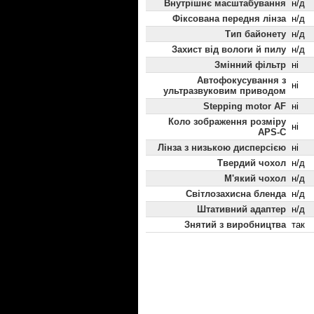
Внутрішнє масштабування
н/д
Фіксована передня лінза
н/д
Тип байонету
н/д
Захист від вологи й пилу
н/д
Змінний фільтр
ні
Автофокусування з
ні
ультразвуковим приводом
Stepping motor AF
ні
Коло зображення розміру
ні
APS-C
Лінза з низькою дисперсією
ні
Твердий чохол
н/д
М'який чохол
н/д
Світлозахисна бленда
н/д
Штативний адаптер
н/д
Знятий з виробництва
так