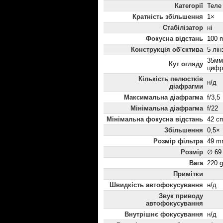
Категорії
Теле
Кратність збільшення
1×
Стабілізатор
ні
Фокусна відстань
100 
Конструкція об'єктива
5 лін
35мм:
Кут огляду
цифр
Кількість пелюстків
н/д
діафрагми
Максимальна діафрагма
f/3,5
Мінімальна діафрагма
f/22
Мінімальна фокусна відстань
42 c
Збільшення
0,5×
Розмір фільтра
49 m
Розмір
∅ 69
Вага
220 g
Примітки
Швидкість автофокусування
н/д
Звук приводу
автофокусування
Внутрішнє фокусування
н/д