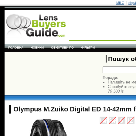
MILC
digit
ГОЛОВНА
НОВИНИ
ОБ'ЄКТИВИ ПО
ФІЛЬТРИ
Пошук об
Поради:
Напишіть не ме
Спробуйте звуз
70 300 is
Olympus M.Zuiko Digital ED 14-42mm f/