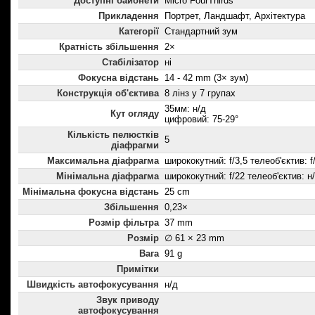
Доступні байонети
Micro FourThirds
Прикладення
Портрет, Ландшафт, Архітектура
Категорії
Стандартний зум
Кратність збільшення
2×
Стабілізатор
ні
Фокусна відстань
14 - 42 mm (3× зум)
Конструкція об'єктива
8 лінз у 7 групах
35мм: н/д
Кут огляду
цифровий: 75-29°
Кількість пелюстків
5
діафрагми
Максимальна діафрагма
ширококутний: f/3,5 телеоб'єктив: f
Мінімальна діафрагма
ширококутний: f/22 телеоб'єктив: н
Мінімальна фокусна відстань
25 cm
Збільшення
0,23×
Розмір фільтра
37 mm
Розмір
∅ 61 × 23 mm
Вага
91 g
Примітки
Швидкість автофокусування
н/д
Звук приводу
автофокусування