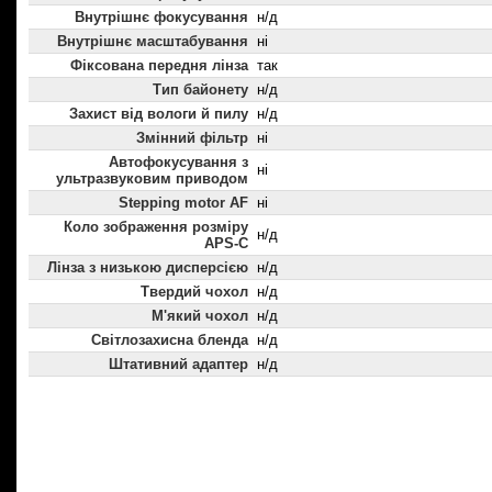
Внутрішнє фокусування
н/д
Внутрішнє масштабування
ні
Фіксована передня лінза
так
Тип байонету
н/д
Захист від вологи й пилу
н/д
Змінний фільтр
ні
Автофокусування з
ні
ультразвуковим приводом
Stepping motor AF
ні
Коло зображення розміру
н/д
APS-C
Лінза з низькою дисперсією
н/д
Твердий чохол
н/д
М'який чохол
н/д
Світлозахисна бленда
н/д
Штативний адаптер
н/д