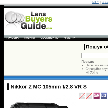
MILC
digit
ГОЛОВНА
НОВИНИ
ОБ'ЄКТИВИ ПО
ФІЛЬТРИ
Пошук об
Поради:
Напишіть не ме
Спробуйте звуз
70 300 is
Nikkor Z MC 105mm f/2.8 VR S