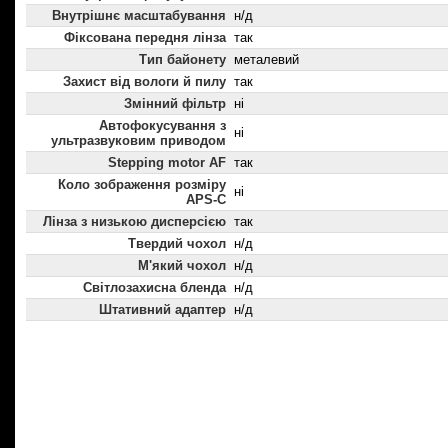
Внутрішнє масштабування
н/д
Фіксована передня лінза
так
Тип байонету
металевий
Захист від вологи й пилу
так
Змінний фільтр
ні
Автофокусування з
ні
ультразвуковим приводом
Stepping motor AF
так
Коло зображення розміру
ні
APS-C
Лінза з низькою дисперсією
так
Твердий чохол
н/д
М'який чохол
н/д
Світлозахисна бленда
н/д
Штативний адаптер
н/д