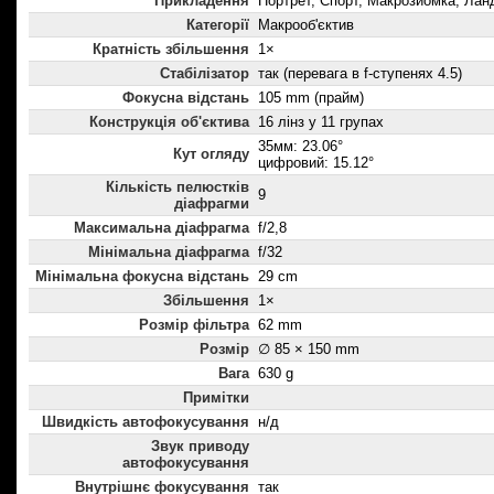
Прикладення
Портрет, Спорт, Макрозйомка, Ла
Категорії
Макрооб'єктив
Кратність збільшення
1×
Стабілізатор
так (перевага в f-ступенях 4.5)
Фокусна відстань
105 mm (прайм)
Конструкція об'єктива
16 лінз у 11 групах
35мм: 23.06°
Кут огляду
цифровий: 15.12°
Кількість пелюстків
9
діафрагми
Максимальна діафрагма
f/2,8
Мінімальна діафрагма
f/32
Мінімальна фокусна відстань
29 cm
Збільшення
1×
Розмір фільтра
62 mm
Розмір
∅ 85 × 150 mm
Вага
630 g
Примітки
Швидкість автофокусування
н/д
Звук приводу
автофокусування
Внутрішнє фокусування
так