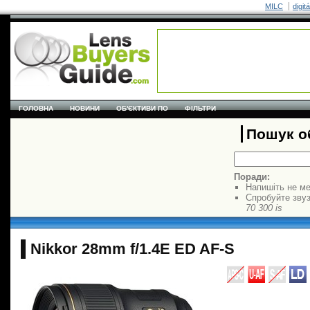
MILC
digit
ГОЛОВНА
НОВИНИ
ОБ'ЄКТИВИ ПО
ФІЛЬТРИ
Пошук об
Поради:
Напишіть не ме
Спробуйте звуз
70 300 is
Nikkor 28mm f/1.4E ED AF-S