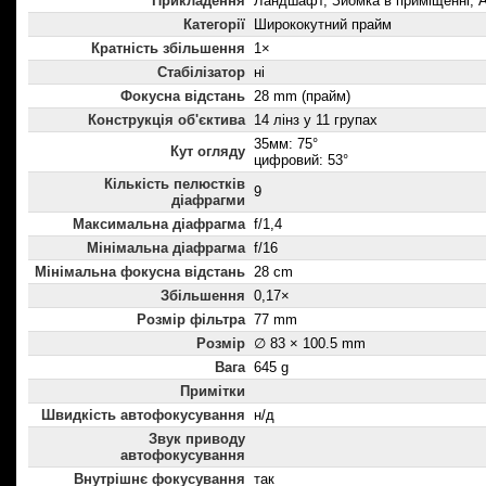
Прикладення
Ландшафт, Зйомка в приміщенні, А
Категорії
Ширококутний прайм
Кратність збільшення
1×
Стабілізатор
ні
Фокусна відстань
28 mm (прайм)
Конструкція об'єктива
14 лінз у 11 групах
35мм: 75°
Кут огляду
цифровий: 53°
Кількість пелюстків
9
діафрагми
Максимальна діафрагма
f/1,4
Мінімальна діафрагма
f/16
Мінімальна фокусна відстань
28 cm
Збільшення
0,17×
Розмір фільтра
77 mm
Розмір
∅ 83 × 100.5 mm
Вага
645 g
Примітки
Швидкість автофокусування
н/д
Звук приводу
автофокусування
Внутрішнє фокусування
так