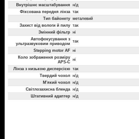
Внутрішнє масштабування
н/д
Фіксована передня лінза
так
Тип байонету
металевий
Захист від вологи й пилу
так
Змінний фільтр
ні
Автофокусування з
так
ультразвуковим приводом
Stepping motor AF
ні
Коло зображення розміру
ні
APS-C
Лінза з низькою дисперсією
так
Твердий чохол
н/д
М'який чохол
н/д
Світлозахисна бленда
н/д
Штативний адаптер
н/д