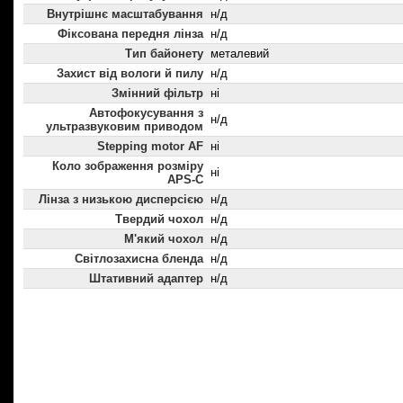
Внутрішнє масштабування
н/д
Фіксована передня лінза
н/д
Тип байонету
металевий
Захист від вологи й пилу
н/д
Змінний фільтр
ні
Автофокусування з
н/д
ультразвуковим приводом
Stepping motor AF
ні
Коло зображення розміру
ні
APS-C
Лінза з низькою дисперсією
н/д
Твердий чохол
н/д
М'який чохол
н/д
Світлозахисна бленда
н/д
Штативний адаптер
н/д