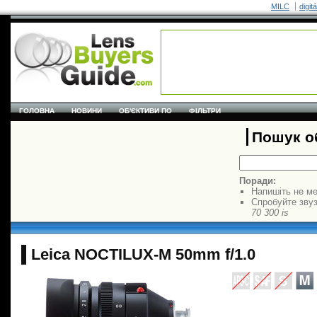
MILC
digit
ГОЛОВНА
НОВИНИ
ОБ'ЄКТИВИ ПО
ФІЛЬТРИ
Пошук об
Поради:
Напишіть не ме
Спробуйте звуз
70 300 is
Leica NOCTILUX-M 50mm f/1.0