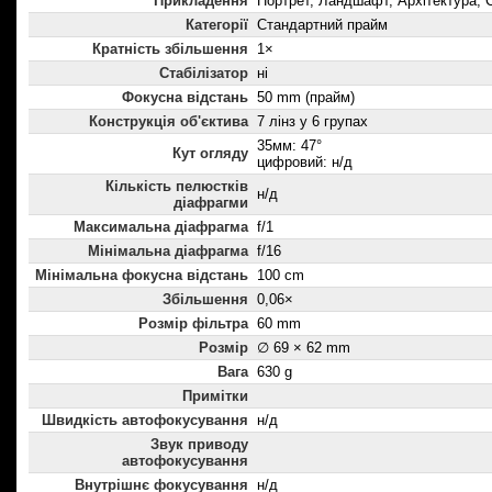
Прикладення
Портрет, Ландшафт, Архітектура, 
Категорії
Стандартний прайм
Кратність збільшення
1×
Стабілізатор
ні
Фокусна відстань
50 mm (прайм)
Конструкція об'єктива
7 лінз у 6 групах
35мм: 47°
Кут огляду
цифровий: н/д
Кількість пелюстків
н/д
діафрагми
Максимальна діафрагма
f/1
Мінімальна діафрагма
f/16
Мінімальна фокусна відстань
100 cm
Збільшення
0,06×
Розмір фільтра
60 mm
Розмір
∅ 69 × 62 mm
Вага
630 g
Примітки
Швидкість автофокусування
н/д
Звук приводу
автофокусування
Внутрішнє фокусування
н/д