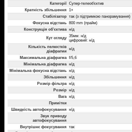
Категорії
Супер-телеоб'єктив
Кратність збільшення
1×
Стабілізатор
так (з підтримкою панорамування)
Фокусна відстань
800 mm (прайм)
Конструкція об'єктива
н/д
35мм: н/д
Кут огляду
цифровий: н/д
Кількість пелюстків
н/д
діафрагми
Максимальна діафрагма
f/5,6
Мінімальна діафрагма
н/д
Мінімальна фокусна відстань
н/д
Збільшення
н/д
Розмір фільтра
н/д
Розмір
н/д
Вага
н/д
Примітки
Швидкість автофокусування
н/д
Звук приводу
автофокусування
Внутрішнє фокусування
так