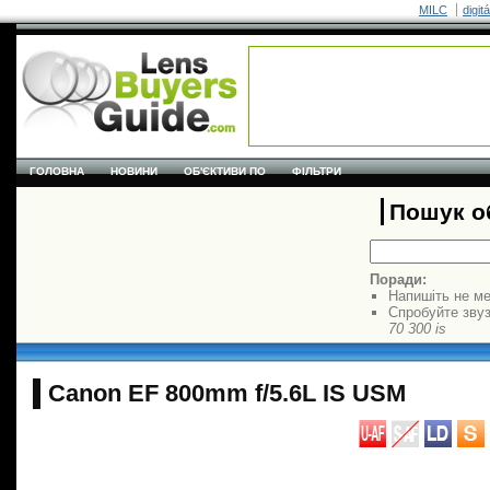
MILC
digit
ГОЛОВНА
НОВИНИ
ОБ'ЄКТИВИ ПО
ФІЛЬТРИ
Пошук об
Поради:
Напишіть не ме
Спробуйте звуз
70 300 is
Canon EF 800mm f/5.6L IS USM