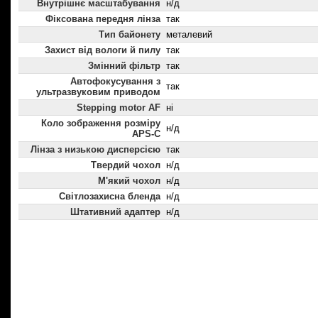
Внутрішнє масштабування
н/д
Фіксована передня лінза
так
Тип байонету
металевий
Захист від вологи й пилу
так
Змінний фільтр
так
Автофокусування з
так
ультразвуковим приводом
Stepping motor AF
ні
Коло зображення розміру
н/д
APS-C
Лінза з низькою дисперсією
так
Твердий чохол
н/д
М'який чохол
н/д
Світлозахисна бленда
н/д
Штативний адаптер
н/д