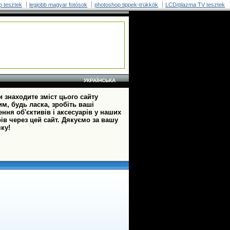
p tesztek
legjobb magyar fotósok
photoshop tippek-trükkök
LCD/plazma TV tesztek
УКРАЇНСЬКА
 знаходите зміст цього сайту
м, будь ласка, зробіть ваші
ння об'єктивів і аксесуарів у наших
ів через цей сайт. Дякуємо за вашу
ку!