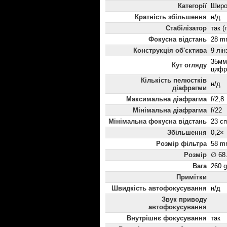
Категорії
Широ
Кратність збільшення
н/д
Стабілізатор
так (
Фокусна відстань
28 m
Конструкція об'єктива
9 лін
35мм
Кут огляду
цифр
Кількість пелюстків
н/д
діафрагми
Максимальна діафрагма
f/2,8
Мінімальна діафрагма
f/22
Мінімальна фокусна відстань
23 c
Збільшення
0,2×
Розмір фільтра
58 m
Розмір
∅ 68
Вага
260 g
Примітки
Швидкість автофокусування
н/д
Звук приводу
автофокусування
Внутрішнє фокусування
так