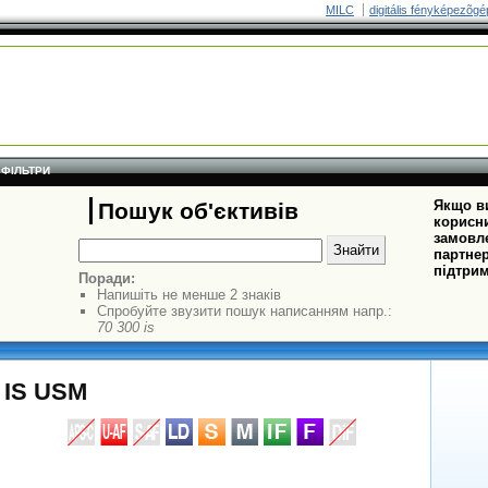
MILC
digitális fényképezõgé
ФІЛЬТРИ
Якщо ви
Пошук об'єктивів
корисни
замовле
партнер
підтрим
Поради:
Напишіть не менше 2 знаків
Спробуйте звузити пошук написанням напр.:
70 300 is
 IS USM