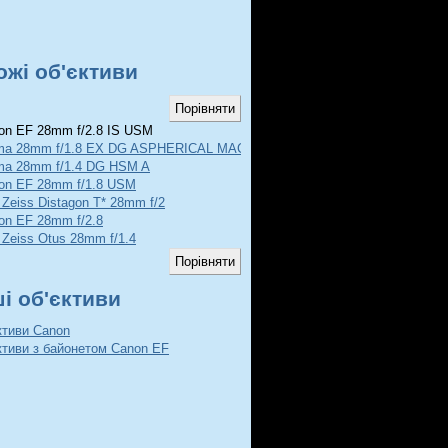
ожі об'єктиви
n EF 28mm f/2.8 IS USM
ma 28mm f/1.8 EX DG ASPHERICAL MACRO
ma 28mm f/1.4 DG HSM A
on EF 28mm f/1.8 USM
 Zeiss Distagon T* 28mm f/2
on EF 28mm f/2.8
 Zeiss Otus 28mm f/1.4
ші об'єктиви
ктиви Canon
ктиви з байонетом Canon EF