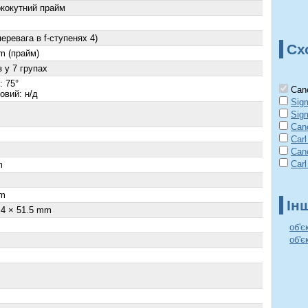
кокутний прайм
перевага в f-ступенях 4)
Сх
m (прайм)
з у 7 групах
: 75°
Cano
овий: н/д
Sig
Sig
Can
Carl
Can
Carl
m
m
Ін
.4 × 51.5 mm
об'є
об'є