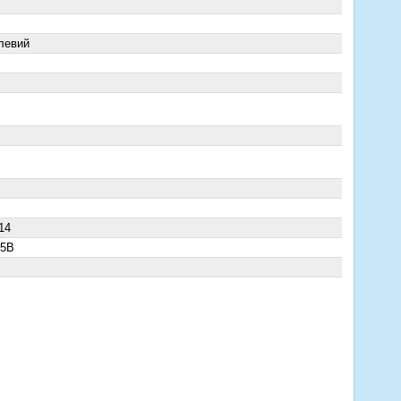
левий
14
5B