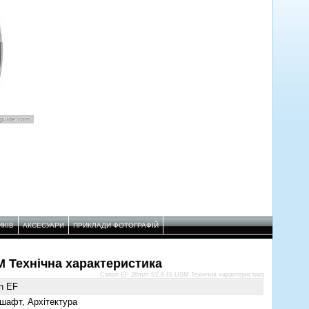
ИКІВ
АКСЕСУАРИ
ПРИКЛАДИ ФОТОГРАФІЙ
M Технічнa характеристикa
Canon EF 28mm f/2.8 IS USM Технічнa характеристикa
n EF
шафт, Архітектура