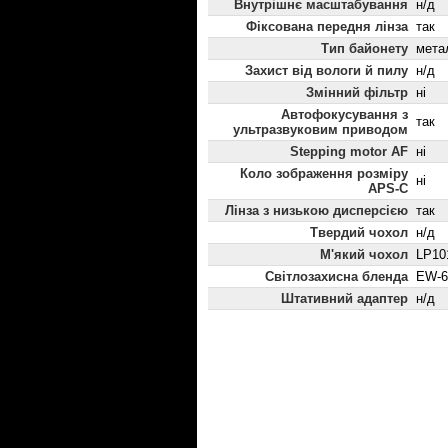
Внутрішнє масштабування
н/д
Фіксована передня лінза
так
Тип байонету
мета
Захист від вологи й пилу
н/д
Змінний фільтр
ні
Автофокусування з
так
ультразвуковим приводом
Stepping motor AF
ні
Коло зображення розміру
ні
APS-C
Лінза з низькою дисперсією
так
Твердий чохол
н/д
М'який чохол
LP10
Світлозахисна бленда
EW-6
Штативний адаптер
н/д