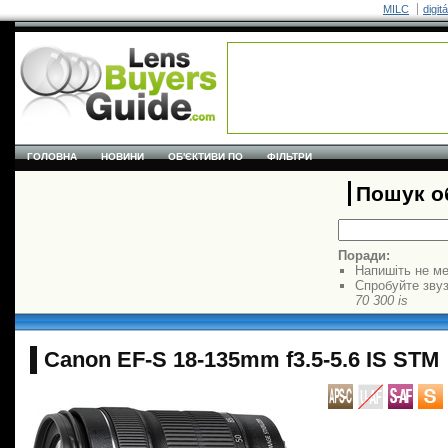
MILC
digit
ГОЛОВНА
НОВИНИ
ОБ'ЄКТИВИ ПО
ФІЛЬТРИ
Пошук об
Поради:
Напишіть не ме
Спробуйте звуз
70 300 is
Canon EF-S 18-135mm f3.5-5.6 IS STM