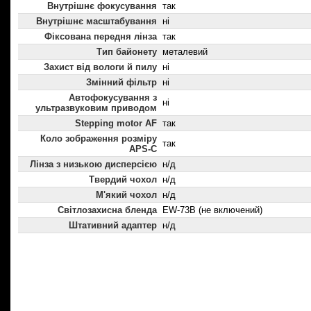
Внутрішнє фокусування
так
Внутрішнє масштабування
ні
Фіксована передня лінза
так
Тип байонету
металевий
Захист від вологи й пилу
ні
Змінний фільтр
ні
Автофокусування з
ні
ультразвуковим приводом
Stepping motor AF
так
Коло зображення розміру
так
APS-C
Лінза з низькою дисперсією
н/д
Твердий чохол
н/д
М'який чохол
н/д
Світлозахисна бленда
EW-73B (не включений)
Штативний адаптер
н/д