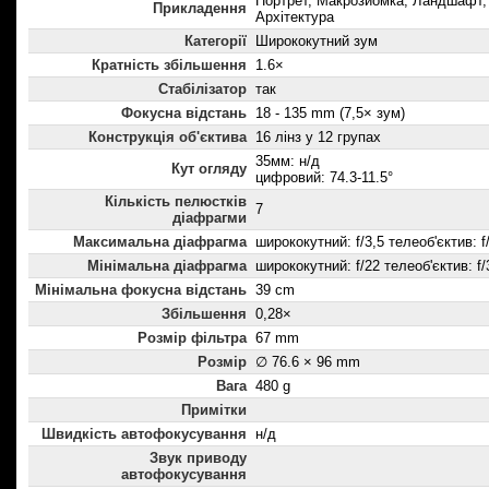
Портрет, Макрозйомка, Ландшафт, 
Прикладення
Архітектура
Категорії
Ширококутний зум
Кратність збільшення
1.6×
Стабілізатор
так
Фокусна відстань
18 - 135 mm (7,5× зум)
Конструкція об'єктива
16 лінз у 12 групах
35мм: н/д
Кут огляду
цифровий: 74.3-11.5°
Кількість пелюстків
7
діафрагми
Максимальна діафрагма
ширококутний: f/3,5 телеоб'єктив: f
Мінімальна діафрагма
ширококутний: f/22 телеоб'єктив: f/
Мінімальна фокусна відстань
39 cm
Збільшення
0,28×
Розмір фільтра
67 mm
Розмір
∅ 76.6 × 96 mm
Вага
480 g
Примітки
Швидкість автофокусування
н/д
Звук приводу
автофокусування