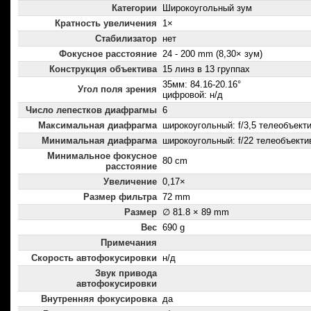
Категории
Широкоугольный зум
Кратность увеличения
1×
Стабилизатор
нет
Фокусное расстояние
24 - 200 mm (8,30× зум)
Конструкция объектива
15 линз в 13 группах
35мм: 84.16-20.16°
Угол поля зрения
цифровой: н/д
Число лепестков диафрагмы
6
Максимальная диафрагма
широкоугольный: f/3,5 телеобъектив
Минимальная диафрагма
широкоугольный: f/22 телеобъектив
Минимальное фокусное
80 cm
расстояние
Увеличение
0,17×
Размер фильтра
72 mm
Размер
∅ 81.8 × 89 mm
Вес
690 g
Примечания
Скорость автофокусировки
н/д
Звук привода
автофокусировки
Внутренняя фокусировка
да