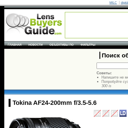
MILC
digit
ГЛАВНАЯ
НОВОСТИ
ОБЪЕКТИВЫ ПО
ФИЛЬТРЫ
Поиск о
Советы:
Напишите не м
Попробуйте су
300 is
Tokina AF24-200mm f/3.5-5.6