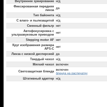
Внутреннее зумирование
н/д
Фиксированная передняя
да
линза
Тип байонета
н/д
С влаго- и пылезащитой
н/д
Сменный фильтр
нет
Автофокусировка с
нет
ультразвуковым приводом
Stepping motor AF
нет
Круг изображения размера
нет
APS-C
Линза с низкой дисперсией
да
Твердый чехол
н/д
Мягкий чехол
включен
включен
Светозащитная бленда
бленда на распечатку
Штативный адаптер
н/д