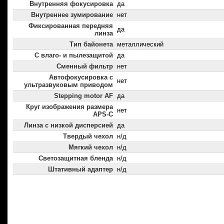
Внутренняя фокусировка
да
Внутреннее зумирование
нет
Фиксированная передняя
да
линза
Тип байонета
металлический
С влаго- и пылезащитой
да
Сменный фильтр
нет
Автофокусировка с
нет
ультразвуковым приводом
Stepping motor AF
да
Круг изображения размера
нет
APS-C
Линза с низкой дисперсией
да
Твердый чехол
н/д
Мягкий чехол
н/д
Светозащитная бленда
н/д
Штативный адаптер
н/д