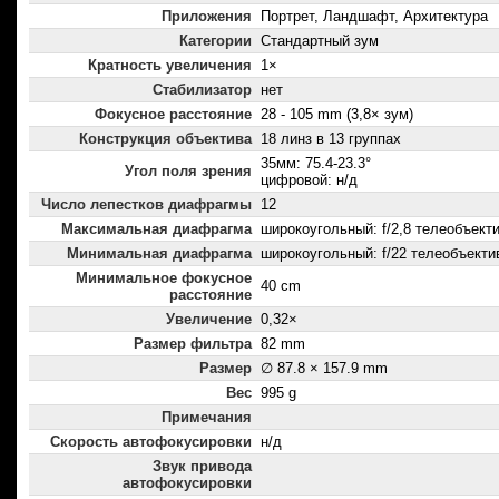
Приложения
Портрет, Ландшафт, Архитектура
Категории
Стандартный зум
Кратность увеличения
1×
Стабилизатор
нет
Фокусное расстояние
28 - 105 mm (3,8× зум)
Конструкция объектива
18 линз в 13 группах
35мм: 75.4-23.3°
Угол поля зрения
цифровой: н/д
Число лепестков диафрагмы
12
Максимальная диафрагма
широкоугольный: f/2,8 телеобъектив
Минимальная диафрагма
широкоугольный: f/22 телеобъектив
Минимальное фокусное
40 cm
расстояние
Увеличение
0,32×
Размер фильтра
82 mm
Размер
∅ 87.8 × 157.9 mm
Вес
995 g
Примечания
Скорость автофокусировки
н/д
Звук привода
автофокусировки