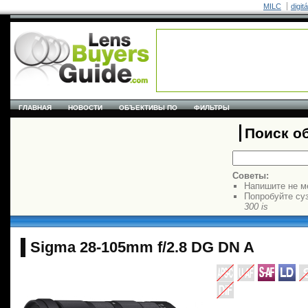
MILC
digit
ГЛАВНАЯ
НОВОСТИ
ОБЪЕКТИВЫ ПО
ФИЛЬТРЫ
Поиск о
Советы:
Напишите не м
Попробуйте су
300 is
Sigma 28-105mm f/2.8 DG DN A