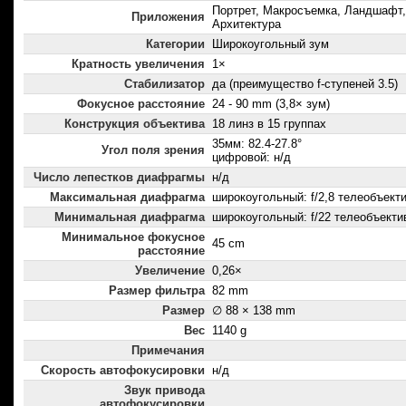
Портрет, Макросъемка, Ландшафт,
Приложения
Архитектура
Категории
Широкоугольный зум
Кратность увеличения
1×
Стабилизатор
да (преимущество f-ступеней 3.5)
Фокусное расстояние
24 - 90 mm (3,8× зум)
Конструкция объектива
18 линз в 15 группах
35мм: 82.4-27.8°
Угол поля зрения
цифровой: н/д
Число лепестков диафрагмы
н/д
Максимальная диафрагма
широкоугольный: f/2,8 телеобъектив
Минимальная диафрагма
широкоугольный: f/22 телеобъектив
Минимальное фокусное
45 cm
расстояние
Увеличение
0,26×
Размер фильтра
82 mm
Размер
∅ 88 × 138 mm
Вес
1140 g
Примечания
Скорость автофокусировки
н/д
Звук привода
автофокусировки