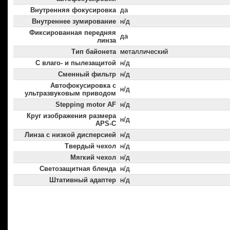
Внутренняя фокусировка
да
Внутреннее зумирование
н/д
Фиксированная передняя
да
линза
Тип байонета
металлический
С влаго- и пылезащитой
н/д
Сменный фильтр
н/д
Автофокусировка с
н/д
ультразвуковым приводом
Stepping motor AF
н/д
Круг изображения размера
н/д
APS-C
Линза с низкой дисперсией
н/д
Твердый чехол
н/д
Мягкий чехол
н/д
Светозащитная бленда
н/д
Штативный адаптер
н/д