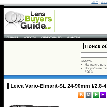
MILC
digit
ГЛАВНАЯ
НОВОСТИ
ОБЪЕКТИВЫ ПО
ФИЛЬТРЫ
Поиск о
Советы:
Напишите не м
Попробуйте су
300 is
Leica Vario-Elmarit-SL 24-90mm f/2.8-