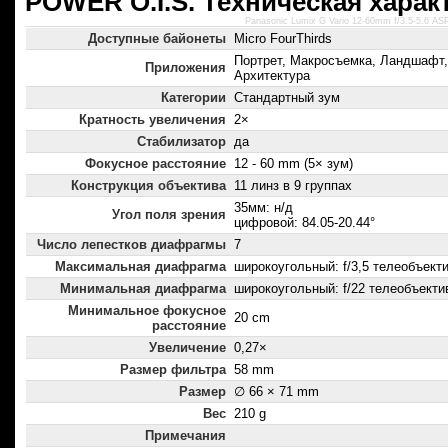
POWER O.I.S. Техническая харак
Panasonic Lumix G Vario 12-60mm f/3.5-5.6 A
Доступные байонеты
Micro FourThirds
Портрет, Макросъемка, Ландшафт,
Приложения
Архитектура
Категории
Стандартный зум
Кратность увеличения
2×
Стабилизатор
да
Фокусное расстояние
12 - 60 mm (5× зум)
Конструкция объектива
11 линз в 9 группах
35мм: н/д
Угол поля зрения
цифровой: 84.05-20.44°
Число лепестков диафрагмы
7
Максимальная диафрагма
широкоугольный: f/3,5 телеобъектив
Минимальная диафрагма
широкоугольный: f/22 телеобъектив
Минимальное фокусное
20 cm
расстояние
Увеличение
0,27×
Размер фильтра
58 mm
Размер
∅ 66 × 71 mm
Вес
210 g
Примечания