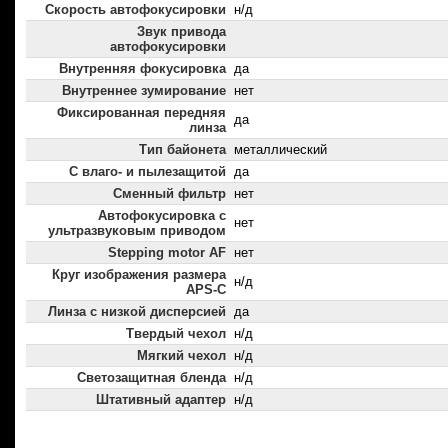
Скорость автофокусировки
н/д
Звук привода
автофокусировки
Внутренняя фокусировка
да
Внутреннее зумирование
нет
Фиксированная передняя
да
линза
Тип байонета
металлический
С влаго- и пылезащитой
да
Сменный фильтр
нет
Автофокусировка с
нет
ультразвуковым приводом
Stepping motor AF
нет
Круг изображения размера
н/д
APS-C
Линза с низкой дисперсией
да
Твердый чехол
н/д
Мягкий чехол
н/д
Светозащитная бленда
н/д
Штативный адаптер
н/д