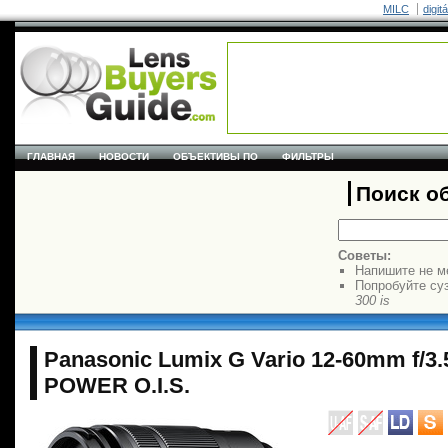
MILC
digit
ГЛАВНАЯ
НОВОСТИ
ОБЪЕКТИВЫ ПО
ФИЛЬТРЫ
Поиск о
Советы:
Напишите не м
Попробуйте су
300 is
Panasonic Lumix G Vario 12-60mm f/3.
POWER O.I.S.