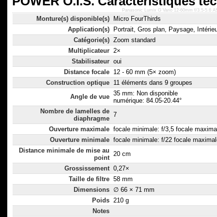
POWER O.I.S. Caractéristiques te
Panasonic Lumix G Vario 12-60mm f/3.5-5.6 
Monture(s) disponible(s)
Micro FourThirds
Application(s)
Portrait, Gros plan, Paysage, Intérieu
Catégorie(s)
Zoom standard
Multiplicateur
2×
Stabilisateur
oui
Distance focale
12 - 60 mm (5× zoom)
Construction optique
11 éléments dans 9 groupes
35 mm: Non disponible
Angle de vue
numérique: 84.05-20.44°
Nombre de lamelles de
7
diaphragme
Ouverture maximale
focale minimale: f/3,5 focale maximal
Ouverture minimale
focale minimale: f/22 focale maximal
Distance minimale de mise au
20 cm
point
Grossissement
0,27×
Taille de filtre
58 mm
Dimensions
∅ 66 × 71 mm
Poids
210 g
Notes