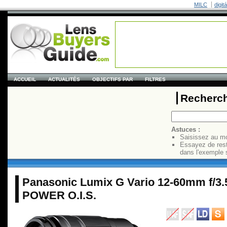
MILC
digit
ACCUEIL
ACTUALITÉS
OBJECTIFS PAR
FILTRES
Recherch
Astuces :
Saisissez au mo
Essayez de res
dans l'exemple 
Panasonic Lumix G Vario 12-60mm f/3.
POWER O.I.S.