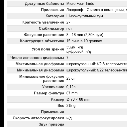
Доступные байонеты
Micro FourThirds
Приложения
Ландшафт, Съемка в помещении, 
Категории
Широкоугольный зум
Кратность увеличения
2×
Стабилизатор
нет
Фокусное расстояние
8 - 18 mm (2,30× зум)
Конструкция объектива
15 линз в 10 группах
35мм: н/д
Угол поля зрения
цифровой: н/д
Число лепестков диафрагмы
7
Максимальная диафрагма
широкоугольный: f/2,8 телеобъектив
Минимальная диафрагма
широкоугольный: f/22 телеобъектив
Минимальное фокусное
23 cm
расстояние
Увеличение
0,12×
Размер фильтра
67 mm
Размер
∅ 73 × 88 mm
Вес
315 g
Примечания
Скорость автофокусировки
н/д
Звук привода