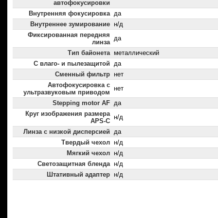
автофокусировки
Внутренняя фокусировка
да
Внутреннее зумирование
н/д
Фиксированная передняя
да
линза
Тип байонета
металлический
С влаго- и пылезащитой
да
Сменный фильтр
нет
Автофокусировка с
нет
ультразвуковым приводом
Stepping motor AF
да
Круг изображения размера
н/д
APS-C
Линза с низкой дисперсией
да
Твердый чехол
н/д
Мягкий чехол
н/д
Светозащитная бленда
н/д
Штативный адаптер
н/д