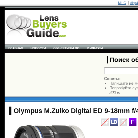
MILC
digit
ГЛАВНАЯ
НОВОСТИ
ОБЪЕКТИВЫ ПО
ФИЛЬТРЫ
Поиск о
Советы:
Напишите не м
Попробуйте су
300 is
Olympus M.Zuiko Digital ED 9-18mm f/4