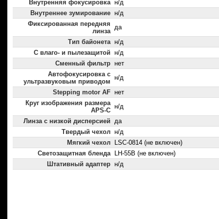
Внутренняя фокусировка
н/д
Внутреннее зумирование
н/д
Фиксированная передняя
да
линза
Тип байонета
н/д
С влаго- и пылезащитой
н/д
Сменный фильтр
нет
Автофокусировка с
н/д
ультразвуковым приводом
Stepping motor AF
нет
Круг изображения размера
н/д
APS-C
Линза с низкой дисперсией
да
Твердый чехол
н/д
Мягкий чехол
LSC-0814 (не включен)
Светозащитная бленда
LH-55B (не включен)
Штативный адаптер
н/д