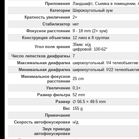
Приложения
Ландшафт, Съемка в помещении, 
Категории
Широкоугольный зум
Кратность увеличения
2×
Стабилизатор
нет
Фокусное расстояние
9 - 18 mm (2× зум)
Конструкция объектива
12 линз в 8 группах
35мм: н/д
Угол поля зрения
цифровой: 100-62°
Число лепестков диафрагмы
7
Максимальная диафрагма
широкоугольный: f/4 телеобъектив: 
Минимальная диафрагма
широкоугольный: f/22 телеобъектив
Минимальное фокусное
25 cm
расстояние
Увеличение
0,1×
Размер фильтра
52 mm
Размер
∅ 56.5 × 49.5 mm
Вес
155 g
Примечания
Скорость автофокусировки
н/д
Звук привода
автофокусировки