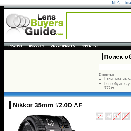
MILC
digit
ГЛАВНАЯ
НОВОСТИ
ОБЪЕКТИВЫ ПО
ФИЛЬТРЫ
Поиск о
Советы:
Напишите не м
Попробуйте су
300 is
Nikkor 35mm f/2.0D AF