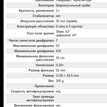
Приложения
Ландшафт, Архитектура
Категории
Широкоугольный прайм
Кратность увеличения
1×
Стабилизатор
нет
Фокусное расстояние
35 mm (прайм)
Конструкция объектива
6 линз в 5 группах
35мм: 62°
Угол поля зрения
цифровой: 44°
Число лепестков диафрагмы
7
Максимальная диафрагма
f/2
Минимальная диафрагма
f/22
Минимальное фокусное
25 cm
расстояние
Увеличение
0,24×
Размер фильтра
52 mm
Размер
∅ 65 × 44.5 mm
Вес
205 g
Примечания
Скорость автофокусировки
н/д
Звук привода
автофокусировки
Внутренняя фокусировка
нет