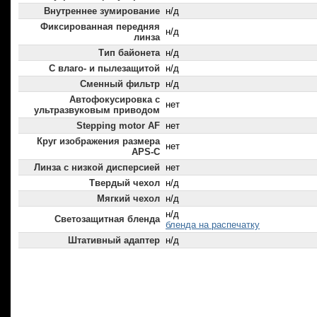
Внутреннее зумирование
н/д
Фиксированная передняя
н/д
линза
Тип байонета
н/д
С влаго- и пылезащитой
н/д
Сменный фильтр
н/д
Автофокусировка с
нет
ультразвуковым приводом
Stepping motor AF
нет
Круг изображения размера
нет
APS-C
Линза с низкой дисперсией
нет
Твердый чехол
н/д
Мягкий чехол
н/д
н/д
Светозащитная бленда
бленда на распечатку
Штативный адаптер
н/д