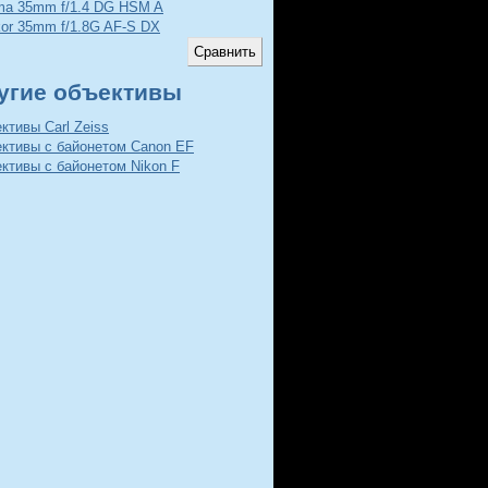
ma 35mm f/1.4 DG HSM A
kor 35mm f/1.8G AF-S DX
угие объективы
ктивы Carl Zeiss
ективы с байонетом Canon EF
ктивы с байонетом Nikon F