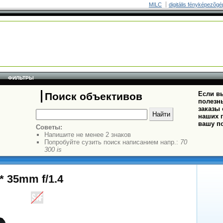
MILC
digitális fényképezõgé
ФИЛЬТРЫ
Если вы
Поиск объективов
полезн
заказы
наших п
вашу п
Советы:
Напишите не менее 2 знаков
Попробуйте сузить поиск написанием напр.:
70
300 is
T* 35mm f/1.4