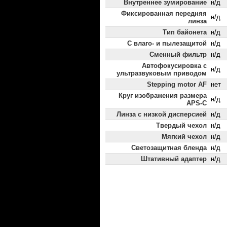
Внутреннее зумирование
н/д
Фиксированная передняя
н/д
линза
Тип байонета
н/д
С влаго- и пылезащитой
н/д
Сменный фильтр
н/д
Автофокусировка с
н/д
ультразвуковым приводом
Stepping motor AF
нет
Круг изображения размера
н/д
APS-C
Линза с низкой дисперсией
н/д
Твердый чехол
н/д
Мягкий чехол
н/д
Светозащитная бленда
н/д
Штативный адаптер
н/д