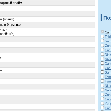
дартный прайм
По
m (прайм)
нз в 9 группах
: 37°
Carl
овой: н/д
Tok
Sam
Can
Carl
Nik
m
Nik
Can
×
Carl
m
Sam
Tam
Tam
Nik
Nik
Can
Can
Yon
Carl