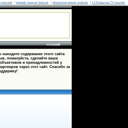
p tesztek
legjobb magyar fotósok
photoshop tippek-trükkök
LCD/plazma TV tesztek
РУССКИЙ
 находите содержание этого сайта
ым, пожалуйста, сделайте ваши
 объективов и принадлежностей у
артнеров через этот сайт. Спасибо за
оддержку!