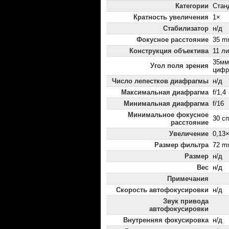
Категории
Стан
Кратность увеличения
1×
Стабилизатор
н/д
Фокусное расстояние
35 m
Конструкция объектива
11 ли
35мм
Угол поля зрения
цифр
Число лепестков диафрагмы
н/д
Максимальная диафрагма
f/1,4
Минимальная диафрагма
f/16
Минимальное фокусное
30 c
расстояние
Увеличение
0,13
Размер фильтра
72 m
Размер
н/д
Вес
н/д
Примечания
Скорость автофокусировки
н/д
Звук привода
автофокусировки
Внутренняя фокусировка
н/д