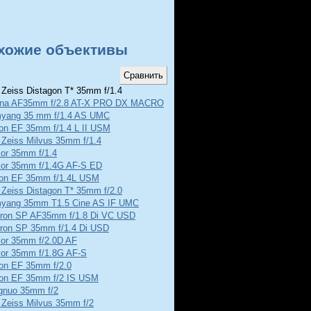
хожие объективы
 Zeiss Distagon T* 35mm f/1.4
ina AF35mm f/2.8 AT-X PRO DX MACRO
yang 35 mm f/1.4 AS UMC
on EF 35mm f/1.4 L II USM
 Zeiss Milvus 35mm f/1.4
kor 35mm f/1.4
kor 35mm f/1.4G AF-S ED
on EF 35mm f/1.4L USM
 Zeiss Distagon T* 35mm f/2.0
yang 35mm T1.5 Cine AS IF UMC
ron SP AF35mm f/1.8 Di VC USD
ron SP 35mm f/1.4 Di USD
kor 35mm f/2.0D AF
kor 35mm f/1.8G AF-S
on EF 35mm f/2.0
on EF 35mm f/2 IS USM
gnuo 35mm f/2
 Zeiss Milvus 35mm f/2