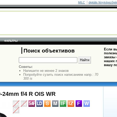
MILC
digitális fényképezõgé
ФИЛЬТРЫ
Если вы
Поиск объективов
полезн
заказы
наших п
вашу п
Советы:
Напишите не менее 2 знаков
Попробуйте сузить поиск написанием напр.:
70
300 is
10-24mm f/4 R OIS WR