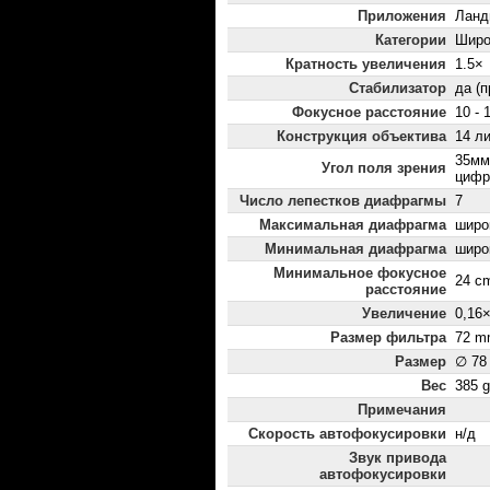
Приложения
Ланд
Категории
Широ
Кратность увеличения
1.5×
Стабилизатор
да (
Фокусное расстояние
10 - 
Конструкция объектива
14 ли
35мм
Угол поля зрения
цифр
Число лепестков диафрагмы
7
Максимальная диафрагма
широк
Минимальная диафрагма
широк
Минимальное фокусное
24 c
расстояние
Увеличение
0,16
Размер фильтра
72 m
Размер
∅ 78
Вес
385 g
Примечания
Скорость автофокусировки
н/д
Звук привода
автофокусировки