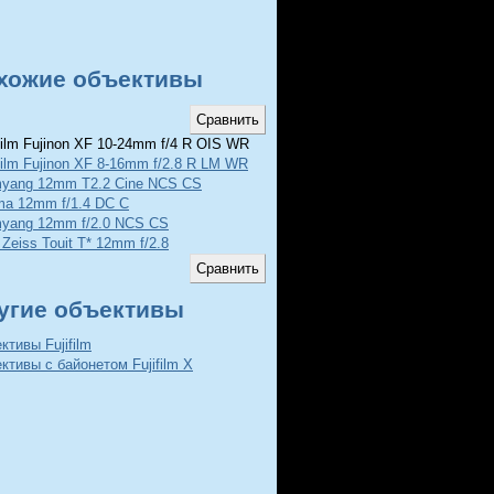
хожие объективы
film Fujinon XF 10-24mm f/4 R OIS WR
film Fujinon XF 8-16mm f/2.8 R LM WR
yang 12mm T2.2 Cine NCS CS
ma 12mm f/1.4 DC C
yang 12mm f/2.0 NCS CS
 Zeiss Touit T* 12mm f/2.8
угие объективы
ктивы Fujifilm
ктивы с байонетом Fujifilm X