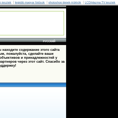
p tesztek
legjobb magyar fotósok
photoshop tippek-trükkök
LCD/plazma TV tesztek
РУССКИЙ
 находите содержание этого сайта
ым, пожалуйста, сделайте ваши
 объективов и принадлежностей у
артнеров через этот сайт. Спасибо за
оддержку!