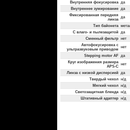
Внутренняя фокусировка
да
Внутреннее зумирование
да
Фиксированная передняя
да
линза
Тип байонета
мета
С влаго- и пылезащитой
да
Сменный фильтр
нет
Автофокусировка с
нет
ультразвуковым приводом
Stepping motor AF
да
Круг изображения размера
нет
APS-C
Линза с низкой дисперсией
да
Твердый чехол
н/д
Мягкий чехол
н/д
Светозащитная бленда
н/д
Штативный адаптер
н/д