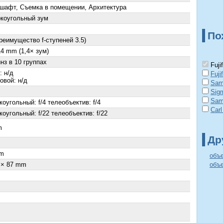
шафт, Съемка в помещении, Архитектура
коугольный зум
По
преимущество f-ступеней 3.5)
14 mm (1,4× зум)
нз в 10 группах
Fuji
: н/д
Fuji
овой: н/д
Sam
Sig
Sam
оугольный: f/4 телеобъектив: f/4
Carl
оугольный: f/22 телеобъектив: f/22
m
Др
×
m
объе
 × 87 mm
объе