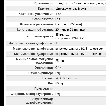
Приложения
Ландшафт, Съемка в помещении, 
Категории
Широкоугольный зум
Кратность увеличения
1.5×
Стабилизатор
нет
Фокусное расстояние
8 - 16 mm (2× зум)
Конструкция объектива
20 линз в 13 группах
35мм: н/д
Угол поля зрения
цифровой: 121-83.2°
Число лепестков диафрагмы
9
Максимальная диафрагма
широкоугольный: f/2,8 телеобъектив
Минимальная диафрагма
широкоугольный: f/22 телеобъектив
Минимальное фокусное
25 cm
расстояние
Увеличение
0,1×
Размер фильтра
н/д
Размер
∅ 88 × 122 mm
Вес
805 g
Примечания
Скорость автофокусировки
н/д
Звук привода
автофокусировки