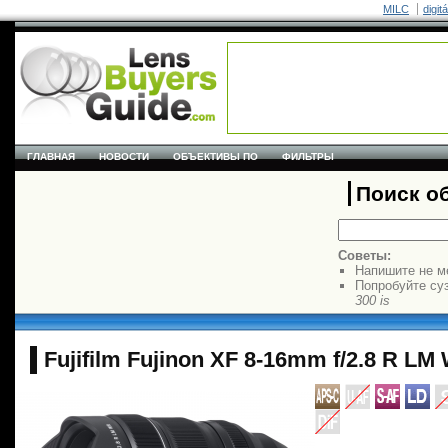
MILC
digit
ГЛАВНАЯ
НОВОСТИ
ОБЪЕКТИВЫ ПО
ФИЛЬТРЫ
Поиск о
Советы:
Напишите не м
Попробуйте су
300 is
Fujifilm Fujinon XF 8-16mm f/2.8 R LM