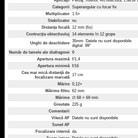
Aplicaţii
Peisaj, Interior, Architectură, Efecte
Categorii
Superangular cu focar fix
Multiplicator
1.5×
Stabilizator
nu
Distanţa focală
12 mm (fix)
Contrucţia obiectivuluj
14 elemente în 12 grupe
35mm: Datele nu sunt disponibile
Unghi de deschidere
digital: 99°
Număr de lamele ale diafragmei
9
Apertura maximă
f/1,4
Apertura minimă
f/16
Cea mai mică distanţă de
17 cm
focalizare marcată
Mărire
0,12×
Mărime filtru
62 mm
Mărime
∅ 68 × 69 mm
Greutate
225 g
Comentarii
Viteză AF
Datele nu sunt disponibile
Sunet AF
Focalizare internă
da