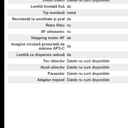
Zoom intern
Datele nu sunt disponibile
Lentilă frontală fixă
da
Tip montură
metal
Rezistenţă la umiditate şi praf
da
Retro filtru
nu
AF ultrasonic
nu
Stepping motor AF
da
Imagine ciculară proiectată de
da
mărime APS-C
Lentilă cu dispersie redusă
da
Toc obiectiv
Datele nu sunt disponibile
Husă obiectiv
Datele nu sunt disponibile
Parasolar
Datele nu sunt disponibile
Adaptor trepied
Datele nu sunt disponibile