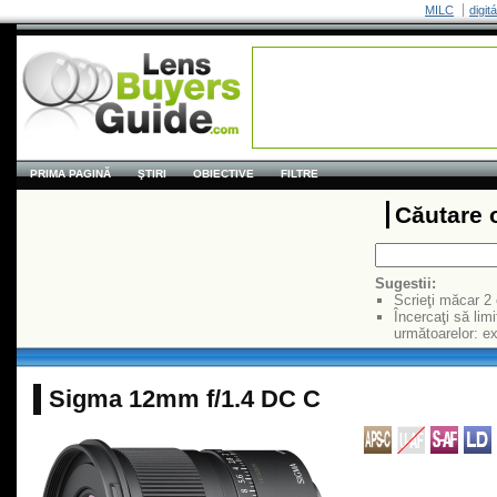
MILC
digit
PRIMA PAGINĂ
ŞTIRI
OBIECTIVE
FILTRE
Căutare 
Sugestii:
Scrieţi măcar 2
Încercaţi să limi
următoarelor: 
Sigma 12mm f/1.4 DC C