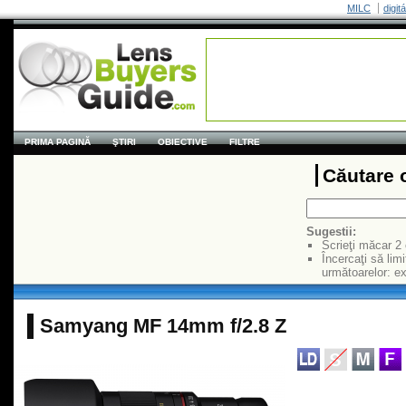
MILC
digit
PRIMA PAGINĂ
ŞTIRI
OBIECTIVE
FILTRE
Căutare 
Sugestii:
Scrieţi măcar 2
Încercaţi să limi
următoarelor: 
Samyang MF 14mm f/2.8 Z