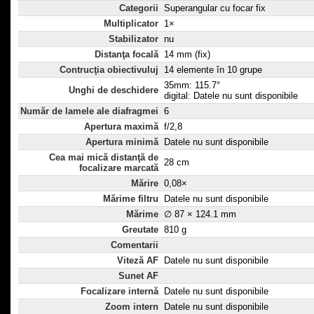
Categorii
Superangular cu focar fix
Multiplicator
1×
Stabilizator
nu
Distanţa focală
14 mm (fix)
Contrucţia obiectivuluj
14 elemente în 10 grupe
35mm: 115.7°
Unghi de deschidere
digital: Datele nu sunt disponibile
Număr de lamele ale diafragmei
6
Apertura maximă
f/2,8
Apertura minimă
Datele nu sunt disponibile
Cea mai mică distanţă de
28 cm
focalizare marcată
Mărire
0,08×
Mărime filtru
Datele nu sunt disponibile
Mărime
∅ 87 × 124.1 mm
Greutate
810 g
Comentarii
Viteză AF
Datele nu sunt disponibile
Sunet AF
Focalizare internă
Datele nu sunt disponibile
Zoom intern
Datele nu sunt disponibile