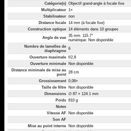
Catégorie(s)
Objectif grand-angle à focale fixe
Multiplicateur
1×
Stabilisateur
non
Distance focale
14 mm (à focale fixe)
Construction optique
14 éléments dans 10 groupes
35 mm: 115.7°
Angle de vue
numérique: Non disponible
Nombre de lamelles de
6
diaphragme
Ouverture maximale
f/2,8
Ouverture minimale
Non disponible
Distance minimale de mise au
28 cm
point
Grossissement
0,08×
Taille de filtre
Non disponible
Dimensions
∅ 87 × 124.1 mm
Poids
810 g
Notes
Vitesse AF
Non disponible
Son AF
Mise au point interne
Non disponible