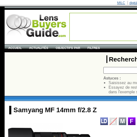
MILC
digit
ACCUEIL
ACTUALITÉS
OBJECTIFS PAR
FILTRES
Recherch
Astuces :
Saisissez au mo
Essayez de res
dans l'exemple 
Samyang MF 14mm f/2.8 Z