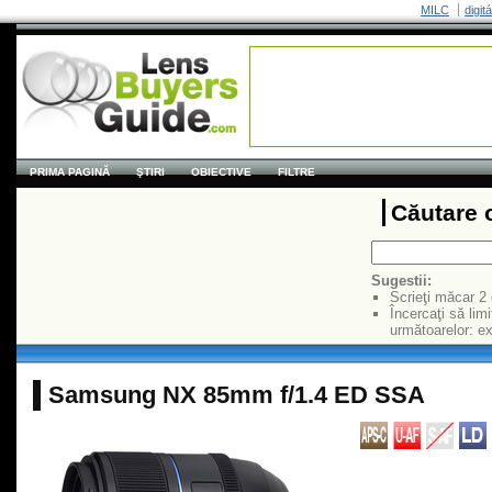
MILC
digit
PRIMA PAGINĂ
ŞTIRI
OBIECTIVE
FILTRE
Căutare 
Sugestii:
Scrieţi măcar 2
Încercaţi să limi
următoarelor: 
Samsung NX 85mm f/1.4 ED SSA