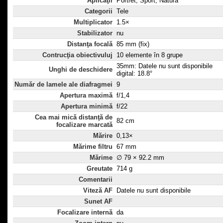
Aplicaţii
Portret, Sport, Natură
Categorii
Tele
Multiplicator
1.5×
Stabilizator
nu
Distanţa focală
85 mm (fix)
Contrucţia obiectivuluj
10 elemente în 8 grupe
35mm: Datele nu sunt disponibile
Unghi de deschidere
digital: 18.8°
Număr de lamele ale diafragmei
9
Apertura maximă
f/1,4
Apertura minimă
f/22
Cea mai mică distanţă de
82 cm
focalizare marcată
Mărire
0,13×
Mărime filtru
67 mm
Mărime
∅ 79 × 92.2 mm
Greutate
714 g
Comentarii
Viteză AF
Datele nu sunt disponibile
Sunet AF
Focalizare internă
da