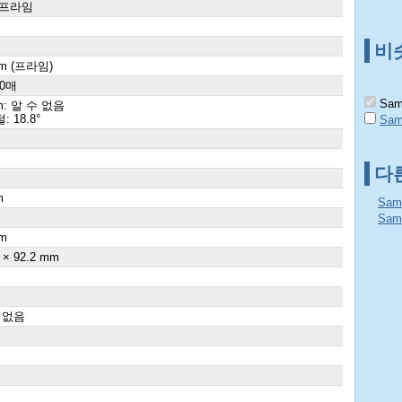
 프라임
비
mm (프라임)
10매
Sam
m: 알 수 없음
 18.8°
Sam
다
m
Sam
×
Sam
m
 × 92.2 mm
 없음