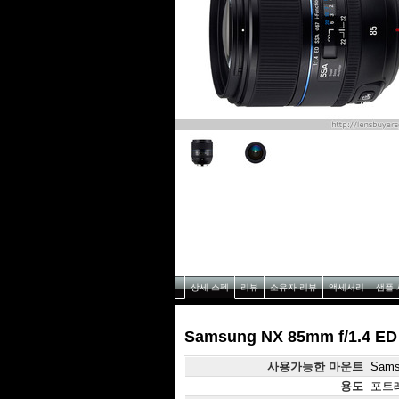
상세 스펙
리뷰
소유자 리뷰
액세서리
샘플 
Samsung NX 85mm f/1.4 E
사용가능한 마운트
Sams
용도
포트레