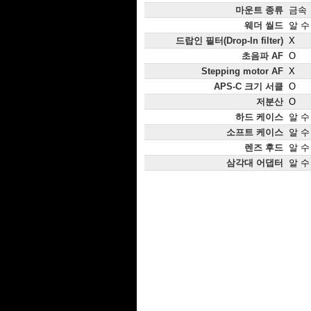
마운트 종류
금속
웨더 씰드
알 수
드랍인 필터(Drop-In filter)
X
초음파 AF
O
Stepping motor AF
X
APS-C 크기 서클
O
저분산
O
하드 케이스
알 수
소프트 케이스
알 수
렌즈 후드
알 수
삼각대 어댑터
알 수