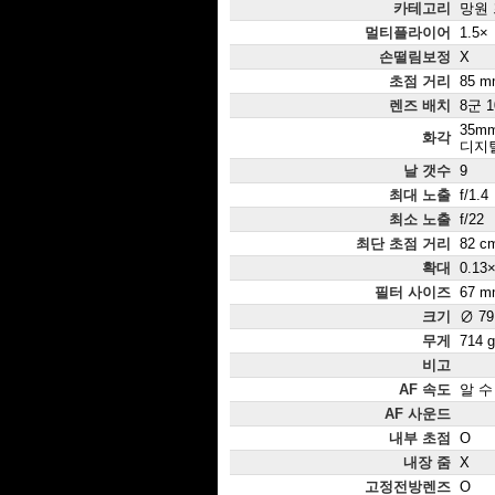
카테고리
망원
멀티플라이어
1.5×
손떨림보정
X
초점 거리
85 
렌즈 배치
8군 
35m
화각
디지털:
날 갯수
9
최대 노출
f/1.4
최소 노출
f/22
최단 초점 거리
82 c
확대
0.13
필터 사이즈
67 m
크기
∅ 79
무게
714 g
비고
AF 속도
알 수
AF 사운드
내부 초점
O
내장 줌
X
고정전방렌즈
O